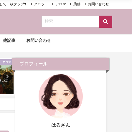
して一枚タップ❣️
タロット
アロマ
薬膳
お問い合わせ
他記事
お問い合わせ
アロマ
アロマ
プロフィール
様に贈
身も心も暖かくなるブラックペ
月曜日が憂鬱なあなたにオ
ッパー
メのアロマと簡単！アロマ
レー
2020年11月20日
2021年2月21日
はるさん