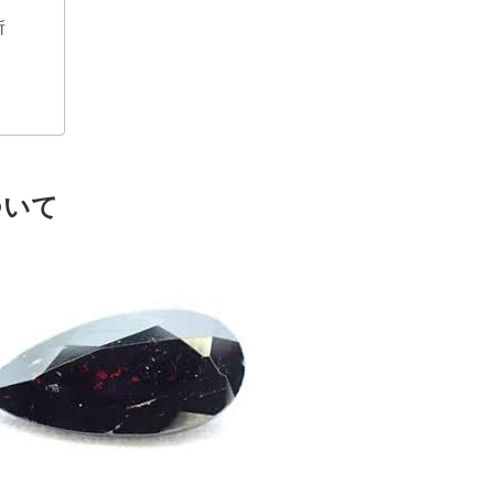
所
ついて