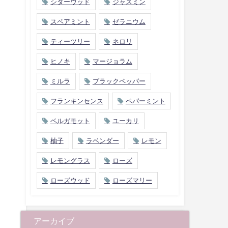
シダーウッド
ジャスミン
スペアミント
ゼラニウム
ティーツリー
ネロリ
ヒノキ
マージョラム
ミルラ
ブラックペッパー
フランキンセンス
ペパーミント
と
ベルガモット
ユーカリ
柚子
ラベンダー
レモン
レモングラス
ローズ
ローズウッド
ローズマリー
アーカイブ