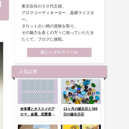
前
東京在住の５０代主婦。
アロマコーディネーター、薬膳マイスタ
ー。
タロット占い師の資格を取り、
その魅力を多くの方々に知っていただき
たくて、ブログに挑戦。
詳しいプロフィール
人気記事
全体運とオススメのア
12ヶ月の誕生石と366
ロマ、金運、恋愛運、
日の誕生日石
健康運 選んでタッ
プ！