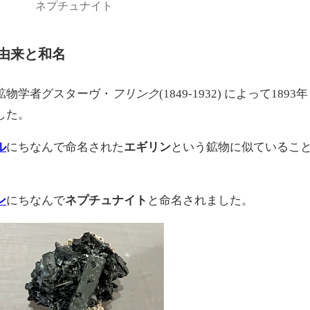
ネプチュナイト
由来と和名
鉱物学者グスターヴ・
フリンク
(1849-1932) によって1893年
した。
ル
にちなんで命名された
エギリン
という鉱物に似ているこ
ン
にちなんで
ネプチュナイト
と命名されました。