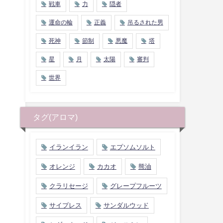
戦車
力
隠者
運命の輪
正義
吊るされた男
死神
節制
悪魔
塔
星
月
太陽
審判
世界
タグ(アロマ)
イランイラン
エプソムソルト
オレンジ
カカオ
熊油
クラリセージ
グレープフルーツ
サイプレス
サンダルウッド