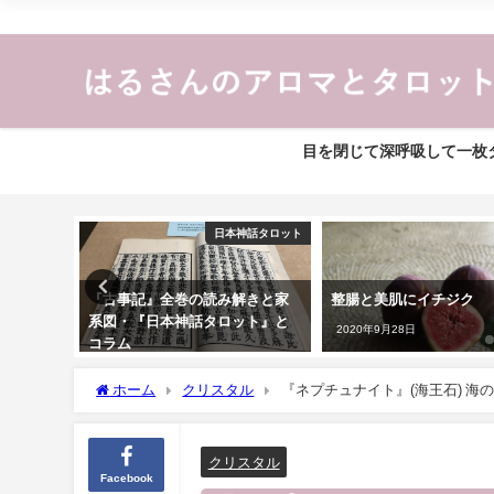
目を閉じて深呼吸して一枚タ
アロマ
日本神話タロット
『古事記』全巻の読み解きと家
整腸と美肌にイチジク
系図・『日本神話タロット』と
2020年9月28日
コラム
2023年1月17日
ホーム
クリスタル
『ネプチュナイト』(海王石) 
クリスタル
Facebook