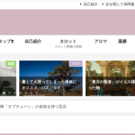
自己紹介
目を閉じて深呼吸
ップ❣️
自己紹介
タロット
アロマ
薬膳
タロット関連の投稿
薬膳
アロマ
暑くて火照ってしまった身体に
「東方の賢者」がイエス
オススメ、バスソルト
った物
2020年8月29日
2020年12月9日
海の神「ネプチューン」の名前を持つ宝石