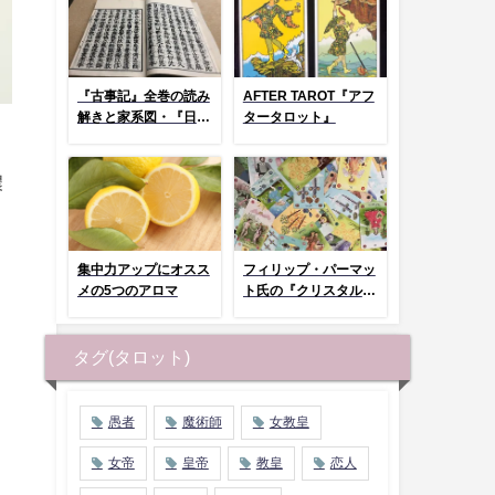
『古事記』全巻の読み
AFTER TAROT『アフ
解きと家系図・『日本
タータロット』
神話タロット』とコラ
ム
濃
集中力アップにオスス
フィリップ・パーマッ
メの5つのアロマ
ト氏の『クリスタルタ
ロット』まとめページ
タグ(タロット)
愚者
魔術師
女教皇
女帝
皇帝
教皇
恋人