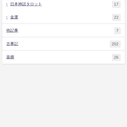
日本神話タロット
17
金運
22
他記事
7
古事記
202
薬膳
26
目を閉じて深呼吸して一枚タップ❣️
自己紹介
タロット
アロマ
薬膳
他記事
お問い合わせ
はるさんのアロマとタロット All Rights Reserved.