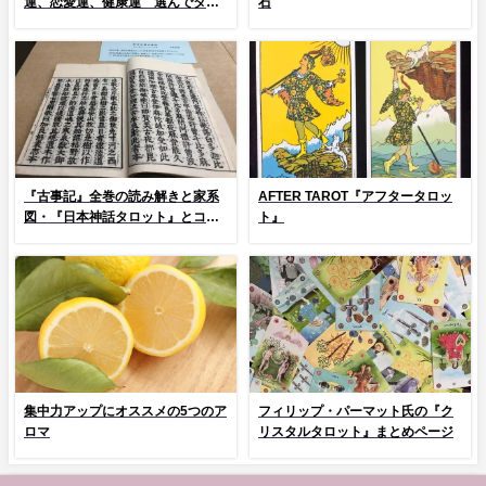
運、恋愛運、健康運 選んでタッ
石
プ！
『古事記』全巻の読み解きと家系
AFTER TAROT『アフタータロッ
図・『日本神話タロット』とコラ
ト』
ム
集中力アップにオススメの5つのア
フィリップ・パーマット氏の『ク
ロマ
リスタルタロット』まとめページ