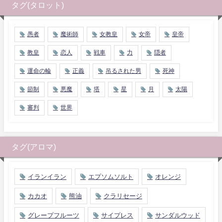
タグ(タロット)
愚者
魔術師
女教皇
女帝
皇帝
教皇
恋人
戦車
力
隠者
運命の輪
正義
吊るされた男
死神
節制
悪魔
塔
星
月
太陽
審判
世界
タグ(アロマ)
イランイラン
エプソムソルト
オレンジ
カカオ
熊油
クラリセージ
グレープフルーツ
サイプレス
サンダルウッド