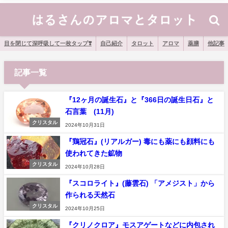
目を閉じて深呼吸して一枚タップ❣️
自己紹介
タロット
アロマ
薬膳
他記事
記事一覧
『12ヶ月の誕生石』と『366日の誕生日石』と
石言葉 (11月)
クリスタル
2024年10月31日
『鶏冠石』(リアルガー) 毒にも薬にも顔料にも
使われてきた鉱物
クリスタル
2024年10月28日
『スコロライト』(藤雲石) 「アメジスト」から
作られる天然石
クリスタル
2024年10月25日
『クリノクロア』モスアゲートなどに内包され