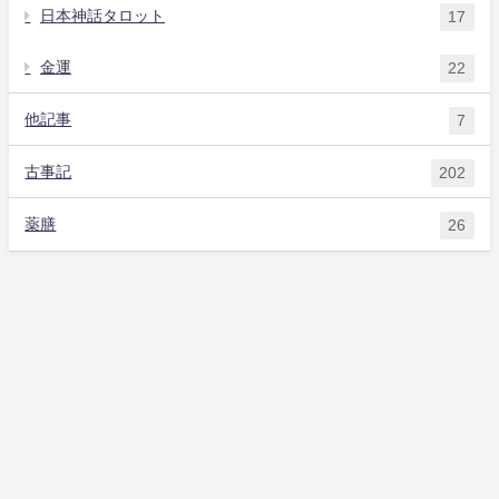
日本神話タロット
17
金運
22
他記事
7
古事記
202
薬膳
26
目を閉じて深呼吸して一枚タップ❣️
自己紹介
タロット
アロマ
薬膳
他記事
お問い合わせ
はるさんのアロマとタロット All Rights Reserved.