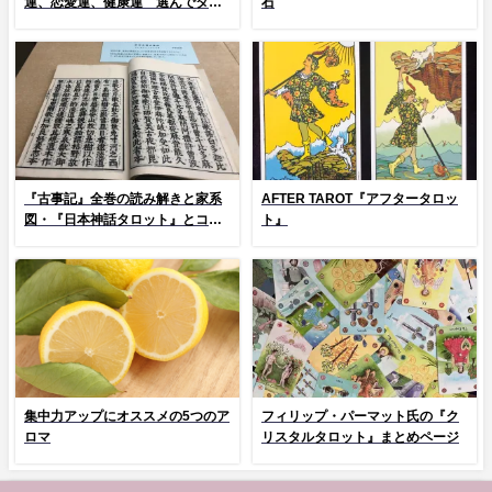
運、恋愛運、健康運 選んでタッ
石
プ！
『古事記』全巻の読み解きと家系
AFTER TAROT『アフタータロッ
図・『日本神話タロット』とコラ
ト』
ム
集中力アップにオススメの5つのア
フィリップ・パーマット氏の『ク
ロマ
リスタルタロット』まとめページ