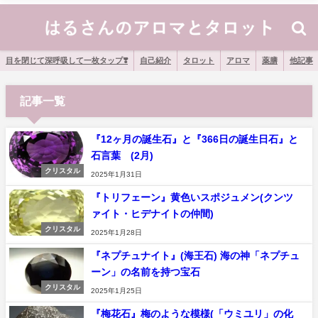
目を閉じて深呼吸して一枚タップ❣️
自己紹介
タロット
アロマ
薬膳
他記事
記事一覧
『12ヶ月の誕生石』と『366日の誕生日石』と
石言葉 (2月)
クリスタル
2025年1月31日
『トリフェーン』黄色いスポジュメン(クンツ
ァイト・ヒデナイトの仲間)
クリスタル
2025年1月28日
『ネプチュナイト』(海王石) 海の神「ネプチュ
ーン」の名前を持つ宝石
クリスタル
2025年1月25日
『梅花石』梅のような模様(「ウミユリ」の化