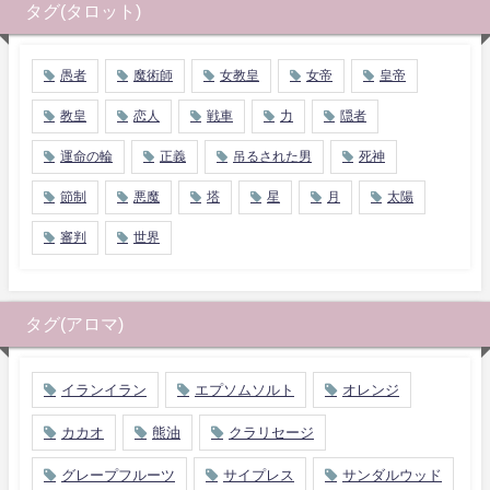
タグ(タロット)
愚者
魔術師
女教皇
女帝
皇帝
教皇
恋人
戦車
力
隠者
運命の輪
正義
吊るされた男
死神
節制
悪魔
塔
星
月
太陽
審判
世界
タグ(アロマ)
イランイラン
エプソムソルト
オレンジ
カカオ
熊油
クラリセージ
グレープフルーツ
サイプレス
サンダルウッド