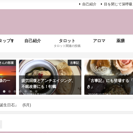
自己紹介
目を閉じて深呼吸
ップ❣️
自己紹介
タロット
アロマ
薬膳
タロット関連の投稿
さんの部屋
古事記
様の一
疲労回復とアンチエイジング、
「古事記」にも登場する
不眠改善にも！牡蠣
き」
2020年11月19日
2020年10月28日
誕生日石』 (6月)
i