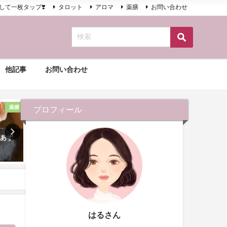
して一枚タップ❣️
タロット
アロマ
薬膳
お問い合わせ
他記事
お問い合わせ
薬膳
アロマ
プロフィール
「あず
タバコの匂いはアロマで消
妊娠中は使用を避けたいア
臭
🌸
2021年3月20日
2021年3月3日
はるさん