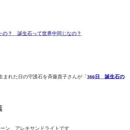
。
たの？ 誕生石って世界中同じなの？
ら生まれた日の守護石を斉藤貴子さんが「
366日 誕生石の
葉
トーン、アレキサンドライトです