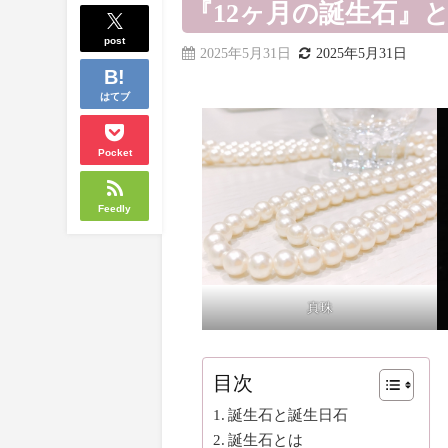
『12ヶ月の誕生石』と
post
2025年5月31日
2025年5月31日
はてブ
Pocket
Feedly
真珠
目次
誕生石と誕生日石
誕生石とは