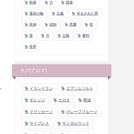
戦車
力
隠者
運命の輪
正義
吊るされた男
死神
節制
悪魔
塔
星
月
太陽
審判
世界
タグ(アロマ)
イランイラン
エプソムソルト
サ
オレンジ
カカオ
熊油
クラリセージ
グレープフルーツ
サイプレス
サンダルウッド