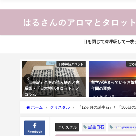
目を閉じて深呼吸して一枚タ
アロマ
日本神話タロット
はる
ラックペ
『古事記』全巻の読み解きと家
留学が決まっているお嬢
系図・『日本神話タロット』と
年間の運勢
コラム
2021年2月25日
2023年1月17日
ホーム
クリスタル
『12ヶ月の誕生石』と『366日の
誕生日石
tannjyousek
クリスタル
Facebook