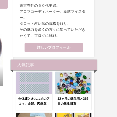
東京在住の５０代主婦。
アロマコーディネーター、薬膳マイスタ
ー。
タロット占い師の資格を取り、
その魅力を多くの方々に知っていただき
たくて、ブログに挑戦。
詳しいプロフィール
人気記事
全体運とオススメのア
12ヶ月の誕生石と366
ロマ、金運、恋愛運、
日の誕生日石
健康運 選んでタッ
プ！