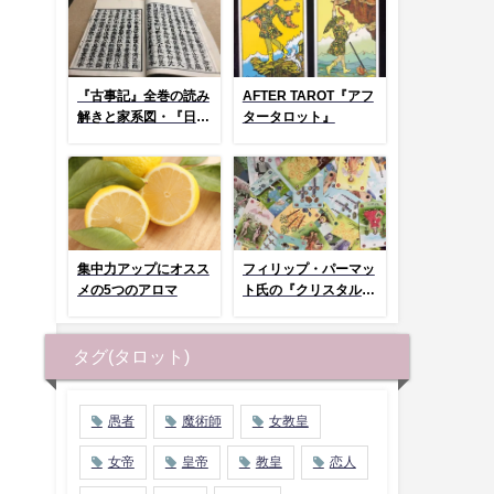
『古事記』全巻の読み
AFTER TAROT『アフ
解きと家系図・『日本
タータロット』
神話タロット』とコラ
ム
集中力アップにオスス
フィリップ・パーマッ
メの5つのアロマ
ト氏の『クリスタルタ
ロット』まとめページ
タグ(タロット)
愚者
魔術師
女教皇
女帝
皇帝
教皇
恋人