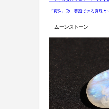
『真珠』② 養殖できる真珠と
ムーンストーン