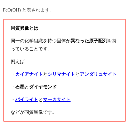
FeO(OH) と表されます。
同質異像とは
同一の化学組織を持つ固体が
異なった原子配列
を持
っていることです。
例えば
・
カイアナイト
と
シリマナイト
と
アンダリュサイト
・
石墨
と
ダイヤモンド
・
パイライト
と
マーカサイト
などが同質異像です。