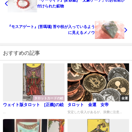
『ゲーサイト』(針鉄鉱) 「文豪ゲーテ」のお名前が
付けられた鉱物
『モスアゲート』(苔瑪瑙) 苔や枝が入っているよう
に見えるメノウ
おすすめの記事
タロットカードの絵
金運
ウェイト版タロット [正義]の絵
タロット 金運 女帝
...
安定した収入があるが、浪費に注意...