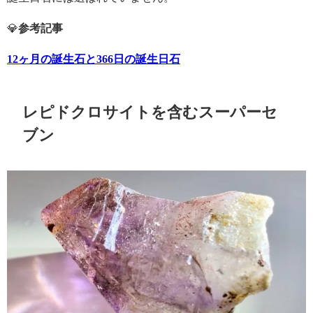
💎
参考記事
12ヶ月の誕生石と366日の誕生日石
レピドクロサイトを含むスーパーセ
ブン