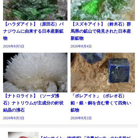
【ハラダアイト】（原田石）バ
【スズキアイト】（鈴木石）群
ナジウムに由来する日本産新鉱
馬県の鉱山で発見された日本産
物
新鉱物
2026年8月5日
2026年8月4日
【ナトロライト】（ソーダ沸
「ボレアイト」（ボレオ石）
石）ナトリウムが主成分の針状
鉛・銀・銅を含む青くて四角い
結晶の沸石
鉱物
2026年8月3日
2026年8月2日