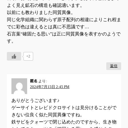
よく見え鉱石の構造も確認適います。
以前にも教わりました同質異像。
同じ化学組織に関わらず原子配列の相違によりこれ程ま
でに彩色は違えるとは真に不思議です…
石言葉“確固たる思い”は正に同質異像を表すかのようで
す。
+2
返信
匿名
より:
2024年7月15日 2:45 PM
ありがとうございます♪
ゲーサイトとレピドクロサイトは見分けることがで
きない位良く似た同質異像ですね。
鉄サビをクォーツで閉じ込めたのですから、生き物