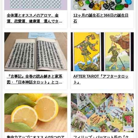
全体運とオススメのアロマ、金
12ヶ月の誕生石と366日の誕生日
運、恋愛運、健康運 選んでタッ
石
プ！
『古事記』全巻の読み解きと家系
AFTER TAROT『アフタータロッ
図・『日本神話タロット』とコラ
ト』
ム
集中力アップにオススメの5つのア
フィリップ・パーマット氏の『ク