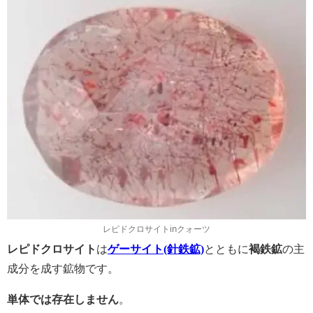
レピドクロサイトinクォーツ
レピドクロサイト
は
ゲーサイト(針鉄鉱)
とともに
褐鉄鉱
の主
成分を成す鉱物です。
単体では存在しません
。