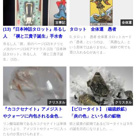
古事記
全体運
(13)『日本神話タロット』吊るし
タロット 全体運 愚者
人 「禊と三貴子誕生」手水舎
0. タロット 愚者 全体運 タロットカード
の「愚者」というのは、 「馬鹿な人」と
吊るし人「禊」 前のページ(12)キクリヒ
いう意味ではありません。 純粋で何でも
メ次のページ(14)アマテラス (13)『日本神
受け入れる心がありま...
話タロット』吊るし人 「禊と三貴子誕
生」 (12)...
クリスタル
クリスタル
『カコクセナイト』アメジスト
【ピロータイト】（磁硫鉄鉱）
やクォーツに内包される金色の
「炎の色」という名の鉱物
鉱物
リン酸塩鉱物であるカコクセナイトは単体
鉄と硫黄の鉱物であるピロータイトは９/5
というより、アメジストやクォーツに入っ
の誕生日石になりました。...
たものが見かけられます...