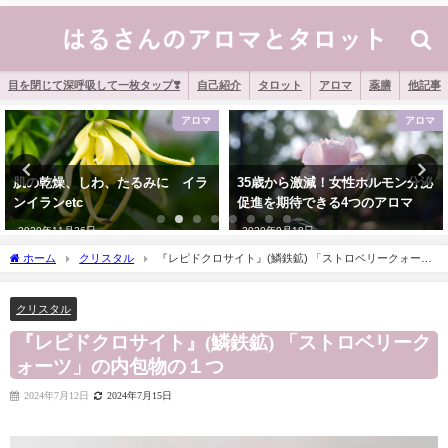
目を閉じて深呼吸して一枚タップ❣️
自己紹介
タロット
アロマ
薬膳
他記事
アロマ
アロマ
35歳から激減！女性ホルモン分泌
二日酔いにもアロマ
促進を期待できる4つのアロマ
2020年12月14日
2020年9月18日
ホーム
クリスタル
『レピドクロサイト』(鱗鉄鉱) 「ストロベリークォー
ツ」の内包物の１つ
クリスタル
『レピドクロサイト』(鱗鉄鉱) 「ストロベリーク
ォーツ」の内包物の１つ
2024年7月12日
2024年7月15日