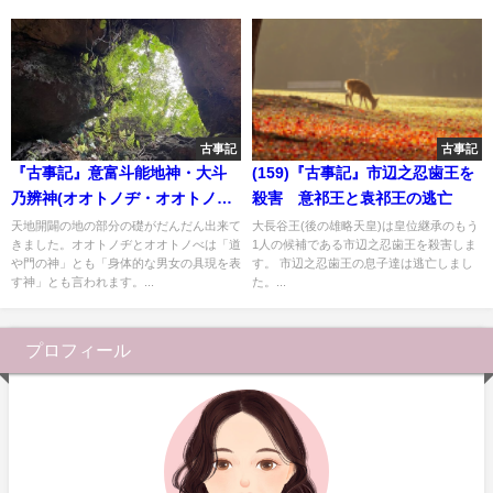
古事記
古事記
『古事記』意富斗能地神・大斗
(159)『古事記』市辺之忍歯王を
乃辨神(オオトノヂ・オオトノべ)
殺害 意祁王と袁祁王の逃亡
「道や門の神」
天地開闢の地の部分の礎がだんだん出来て
大長谷王(後の雄略天皇)は皇位継承のもう
きました。オオトノヂとオオトノべは「道
1人の候補である市辺之忍歯王を殺害しま
や門の神」とも「身体的な男女の具現を表
す。 市辺之忍歯王の息子達は逃亡しまし
す神」とも言われます。...
た。...
プロフィール