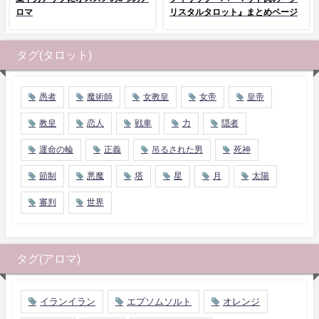
ロマ
リスタルタロット』まとめページ
タグ(タロット)
愚者
魔術師
女教皇
女帝
皇帝
教皇
恋人
戦車
力
隠者
運命の輪
正義
吊るされた男
死神
節制
悪魔
塔
星
月
太陽
審判
世界
タグ(アロマ)
イランイラン
エプソムソルト
オレンジ