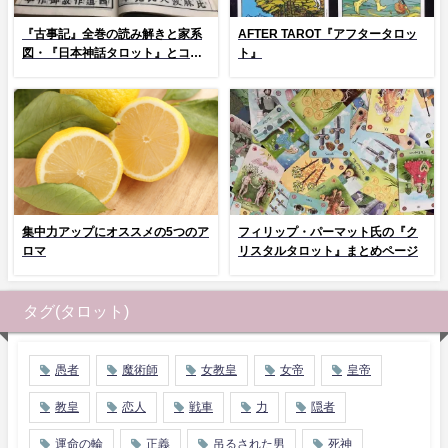
『古事記』全巻の読み解きと家系
AFTER TAROT『アフタータロッ
図・『日本神話タロット』とコラ
ト』
ム
集中力アップにオススメの5つのア
フィリップ・パーマット氏の『ク
ロマ
リスタルタロット』まとめページ
タグ(タロット)
愚者
魔術師
女教皇
女帝
皇帝
教皇
恋人
戦車
力
隠者
運命の輪
正義
吊るされた男
死神