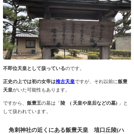
不即位天皇として扱っている
のです。
正史の上では初の女帝は
推古天皇
ですが、それ以前に
飯豊
天皇
がいた可能性もあります。
ですから、
飯豊王
の墓は「
陵 ( 天皇や皇后などの墓)
」と
して扱われています。
角刺神社
の近くにある
飯豊天皇 埴口丘陵(ハ