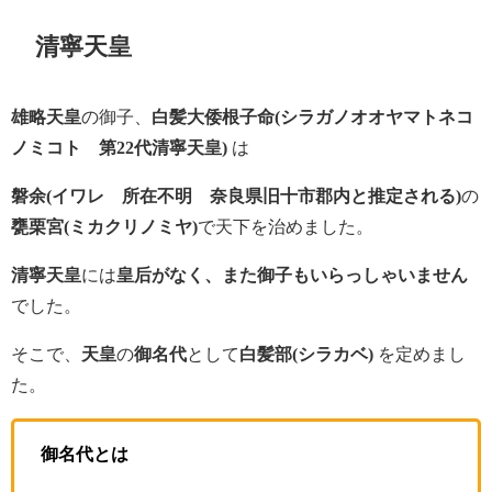
清寧天皇
雄略天皇
の御子、
白髪大倭根子命
(シラガノオオヤマトネコ
ノミコト 第22代清寧天皇)
は
磐余
(イワレ 所在不明 奈良県旧十市郡内と推定される)
の
甕栗宮
(ミカクリノミヤ)
で天下を治めました。
清寧天皇
には
皇后がなく、また御子もいらっしゃいません
でした。
そこで、
天皇
の
御名代
として
白髪部(シラカベ)
を定めまし
た。
御名代とは