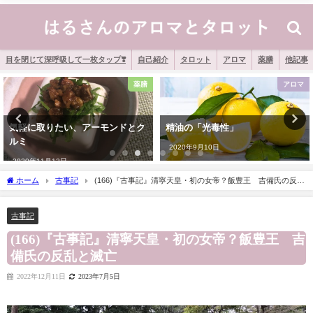
目を閉じて深呼吸して一枚タップ❣️
自己紹介
タロット
アロマ
薬膳
他記事
薬膳
アロマ
気軽に取りたい、アーモンドとク
精油の「光毒性」
ルミ
2020年9月10日
2020年11月12日
ホーム
古事記
(166)『古事記』清寧天皇・初の女帝？飯豊王 吉備氏の反乱
と滅亡
古事記
(166)『古事記』清寧天皇・初の女帝？飯豊王 吉
備氏の反乱と滅亡
2022年12月11日
2023年7月5日