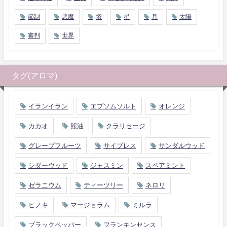
節制
悪魔
塔
星
月
太陽
審判
世界
タグ(アロマ)
イランイラン
エプソムソルト
オレンジ
カカオ
熊油
クラリセージ
グレープフルーツ
サイプレス
サンダルウッド
シダーウッド
ジャスミン
スペアミント
ゼラニウム
ティーツリー
ネロリ
ヒノキ
マージョラム
ミルラ
ブラックペッパー
フランキンセンス