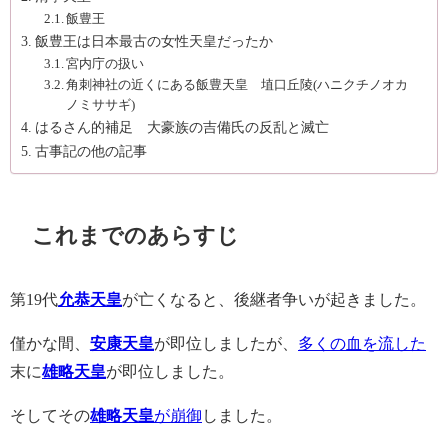
飯豊王
飯豊王は日本最古の女性天皇だったか
宮内庁の扱い
角刺神社の近くにある飯豊天皇 埴口丘陵(ハニクチノオカ
ノミササギ)
はるさん的補足 大豪族の吉備氏の反乱と滅亡
古事記の他の記事
これまでのあらすじ
第19代
允恭天皇
が亡くなると、後継者争いが起きました。
僅かな間、
安康天皇
が即位しましたが、
多くの血を流した
末に
雄略天皇
が即位しました。
そしてその
雄略天皇
が崩御
しました。