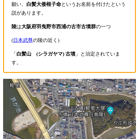
願い、
白髪大倭根子命
というお名前を付けたという
説があります。
陵
は
大阪府羽曳野市西浦の古市古墳群
の一つ
(
日本武尊
の陵の近く)
「
白髪山 (シラガヤマ) 古墳
」と治定されていま
す。