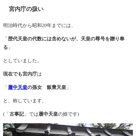
宮内庁の扱い
明治時代から昭和20年までには、
「
歴代天皇の代数には含めないが、天皇の尊号を贈り奉
る
」
としていました。
現在でも宮内庁
は
「
履中天皇
の孫女 飯豊天皇
」
と、称しています。
(「
古事記
」では
履中天皇
の娘です)