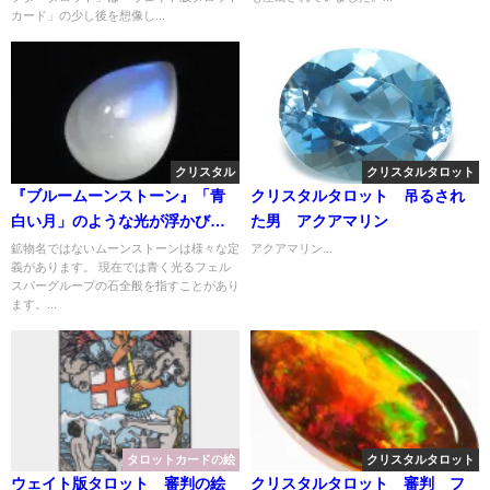
カード」の少し後を想像し...
クリスタル
クリスタルタロット
『ブルームーンストーン』「青
クリスタルタロット 吊るされ
白い月」のような光が浮かび上
た男 アクアマリン
がる宝石
鉱物名ではないムーンストーンは様々な定
アクアマリン...
義があります。 現在では青く光るフェル
スパーグループの石全般を指すことがあり
ます。...
タロットカードの絵
クリスタルタロット
ウェイト版タロット 審判の絵
クリスタルタロット 審判 フ