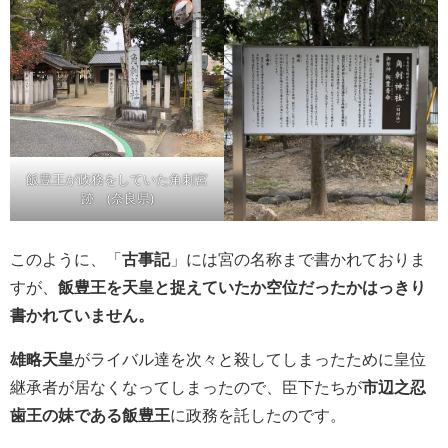
飯豊王が政務をしていた角刺宮
跡 (奈良県)
このように、「
古事記
」には宮の名称まで書かれておりま
すが、
飯豊王を天皇と捉えていたか空位だったかはっきり
書かれていません。
雄略天皇
がライバル達を次々と殺してしまったために皇位
継承者が居なくなってしまったので、臣下たちが
市辺之忍
歯王の妹である飯豊王
に政務を託したのです。