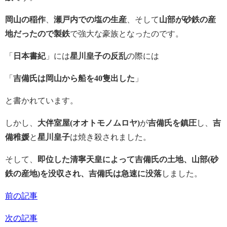
岡山の稲作
、
瀬戸内での塩の生産
、そして
山部が砂鉄の産
地だったので製鉄
で強大な豪族となったのです。
「
日本書紀
」には
星川皇子の反乱
の際には
「
吉備氏は岡山から船を40隻出した
」
と書かれています。
しかし、
大伴室屋(オオトモノムロヤ)
が
吉備氏を鎮圧
し、
吉
備稚媛
と
星川皇子
は焼き殺されました。
そして、
即位した清寧天皇によって吉備氏の土地、山部(砂
鉄の産地)を没収され、吉備氏は急速に没落
しました。
前の記事
次の記事