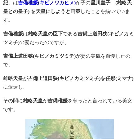
紀
」は
吉備稚媛(キビノワカヒメ)
が子の
星川皇子 (雄略天
皇との皇子)
を
天皇にしようと画策
したことを描いていま
す。
吉備稚媛
は
雄略天皇の臣下
である
吉備上道田狭(キビノカミ
ツミチ)
の妻だったのですが、
吉備上道田狭(キビノカミツミチ)
が妻の美貌を自慢したの
で、
雄略天皇
が
吉備上道田狭(キビノカミツミチ)
を
任那(ミマナ)
に派遣し、
その間に
雄略天皇
が
吉備稚媛
を奪ったと言われている美女
です。