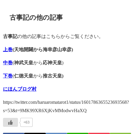
古事記の他の記事
古事記
の他の記事はこちらからご覧ください。
上巻
(天地開闢から海幸彦山幸彦)
中巻
(
神武天皇
から
応神天皇
)
下巻
(
仁徳天皇
から
推古天皇)
にほんブログ村
https://twitter.com/haruaromatarot1/status/1601786365523693568?
s=53&t=9MK99XR6XjKvMModwvHaXQ
+63