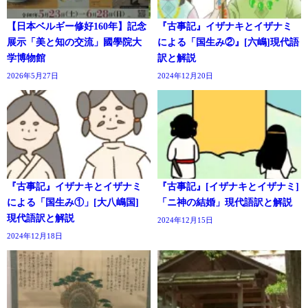
【日本ベルギー修好160年】記念
『古事記』イザナキとイザナミ
展示「美と知の交流」國學院大
による「国生み②』[六嶋]現代語
学博物館
訳と解説
2026年5月27日
2024年12月20日
『古事記』イザナキとイザナミ
『古事記』[イザナキとイザナミ]
による「国生み①」[大八嶋国]
「ニ神の結婚」現代語訳と解説
現代語訳と解説
2024年12月15日
2024年12月18日