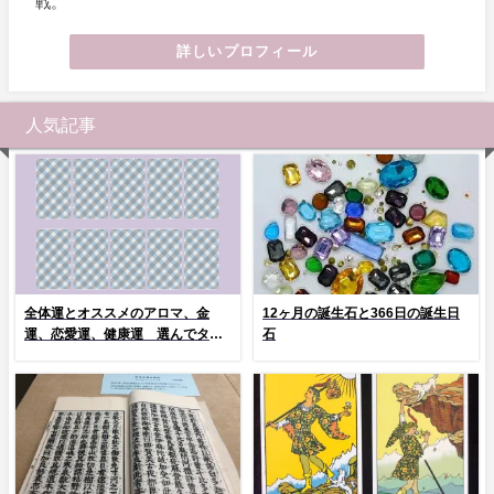
戦。
詳しいプロフィール
人気記事
全体運とオススメのアロマ、金
12ヶ月の誕生石と366日の誕生日
運、恋愛運、健康運 選んでタッ
石
プ！