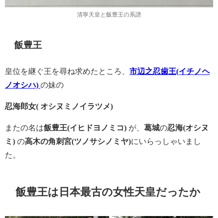
清寧天皇と飯豊王の系譜
飯豊王
皇位を継ぐ王を尋ね求めたところ、
市辺之忍歯
王(イチノヘ
ノオシハ)
の妹の
忍海郎女
( オシヌミノイラツメ)
またの名は
飯豊
王(イヒドヨノミコ)
が、
葛城
の
忍海
(オシヌ
ミ)
の
高木
の
角刺宮
(ツノサシノミヤ)
にい
らっしゃいまし
た。
飯豊王は日本最古の女性天皇だったか