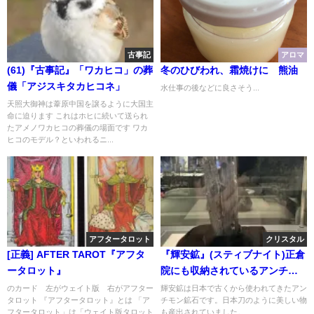
古事記
アロマ
(61)『古事記』「ワカヒコ」の葬
冬のひびわれ、霜焼けに 熊油
儀「アジスキタカヒコネ」
水仕事の後などに良さそう...
天照大御神は葦原中国を譲るように大国主
命に迫ります これはホヒに続いて送られ
たアメノワカヒコの葬儀の場面です ワカ
ヒコのモデル？といわれるニ...
アフタータロット
クリスタル
[正義] AFTER TAROT『アフタ
『輝安鉱』(スティブナイト)正倉
ータロット』
院にも収納されているアンチモ
ン鉱石
のカード 左がウェイト版 右がアフター
輝安鉱は日本で古くから使われてきたアン
タロット 『アフタータロット』とは 「ア
チモン鉱石です。日本刀のように美しい物
フタータロット」は「ウェイト版タロット
も産出されていました。...