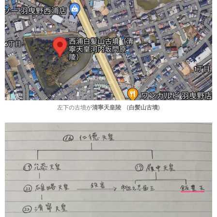
左下の古墳が
(
)
清寧天皇陵
白髪山古墳