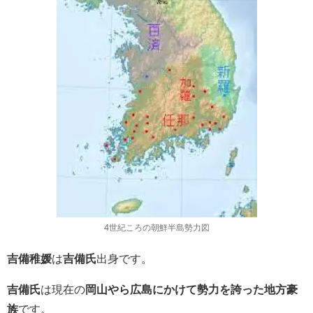
4世紀ころの朝鮮半島勢力図
吉備稚媛
は
吉備氏
出身です。
吉備氏
は現在の
岡山やら広島にかけて勢力を誇った地方豪
族
です。