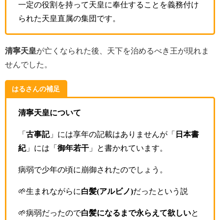
一定の役割を持って天皇に奉仕することを義務付け
られた天皇直属の集団です。
清寧天皇
が亡くなられた後、天下を治めるべき王が現れま
せんでした。
はるさんの補足
清寧天皇について
「
古事記
」には享年の記載はありませんが「
日本書
紀
」には「
御年若干
」と書かれています。
病弱で少年の頃に崩御されたのでしょう。
🌱生まれながらに
白髪(アルビノ)
だったという説
🌱病弱だったので
白髪になるまで永らえて欲しい
と