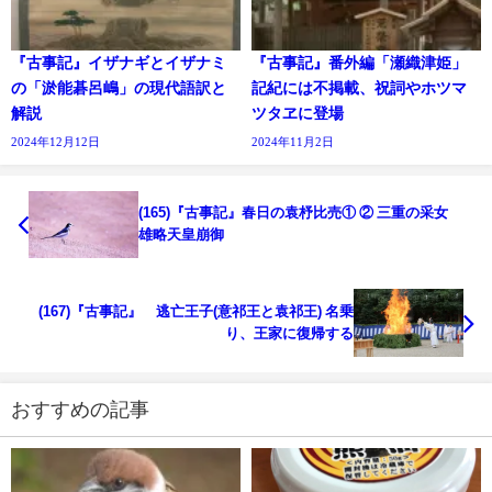
『古事記』イザナギとイザナミ
『古事記』番外編「瀬織津姫」
の「淤能碁呂嶋」の現代語訳と
記紀には不掲載、祝詞やホツマ
解説
ツタヱに登場
2024年12月12日
2024年11月2日
(165)『古事記』春日の袁杼比売① ② 三重の采女
雄略天皇崩御
(167)『古事記』 逃亡王子(意祁王と袁祁王) 名乗
り、王家に復帰する
おすすめの記事