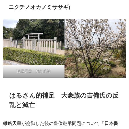
ニクチノオカノミササギ)
飯豊天皇 埴口丘陵
はるさん的補足 大豪族の吉備氏の反
乱と滅亡
雄略天皇
が崩御した後の皇位継承問題について「
日本書