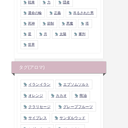
戦車
力
隠者
運命の輪
正義
吊るされた男
死神
節制
悪魔
塔
星
月
太陽
審判
世界
タグ(アロマ)
イランイラン
エプソムソルト
オレンジ
カカオ
熊油
クラリセージ
グレープフルーツ
サイプレス
サンダルウッド