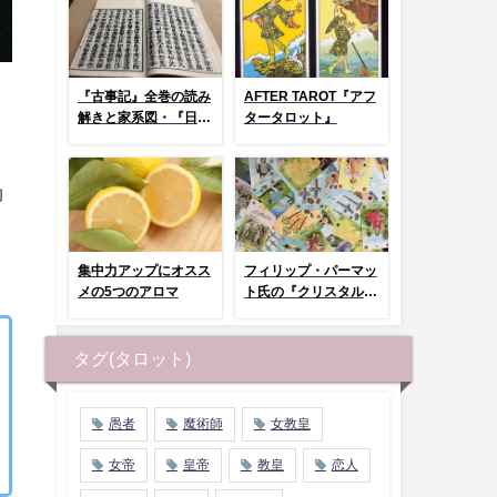
『古事記』全巻の読み
AFTER TAROT『アフ
解きと家系図・『日本
タータロット』
神話タロット』とコラ
ム
効
集中力アップにオスス
フィリップ・パーマッ
メの5つのアロマ
ト氏の『クリスタルタ
ロット』まとめページ
タグ(タロット)
愚者
魔術師
女教皇
女帝
皇帝
教皇
恋人