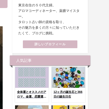
』
東京在住の５０代主婦。
アロマコーディネーター、薬膳マイスタ
ー。
タロット占い師の資格を取り、
その魅力を多くの方々に知っていただき
たくて、ブログに挑戦。
詳しいプロフィール
人気記事
全体運とオススメのア
12ヶ月の誕生石と366
ロマ、金運、恋愛運、
日の誕生日石
健康運 選んでタッ
プ！