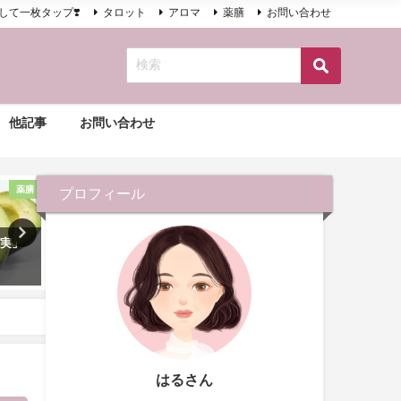
して一枚タップ❣️
タロット
アロマ
薬膳
お問い合わせ
他記事
お問い合わせ
薬膳
アロマ
プロフィール
果実」
手足の冷えに レモンとローズ
いっぱい働いた日はアロマ
マリー
ルフマッサージ
2020年11月10日
2020年9月23日
はるさん