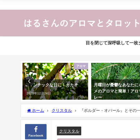
目を閉じて深呼吸して一枚タ
アロマ
アロマ
みに イ
ロマンチックな日に！カカオ
月曜日が憂鬱なあなたに
メのアロマと簡単！アロ
2020年12月24日
レー
2021年2月21日
ホーム
クリスタル
『ボルダー・オパール』とその
クリスタル
Facebook