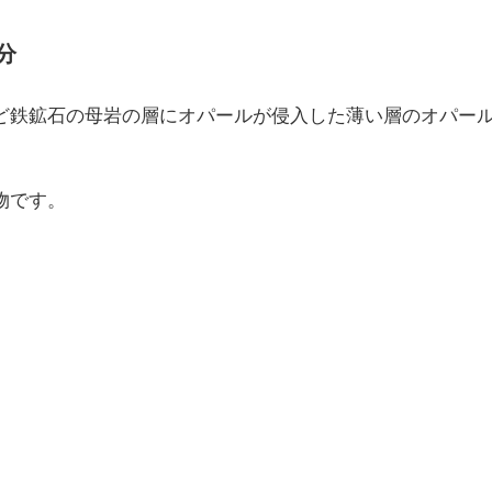
分
ど鉄鉱石の母岩の層にオパールが侵入した薄い層のオパー
物です。