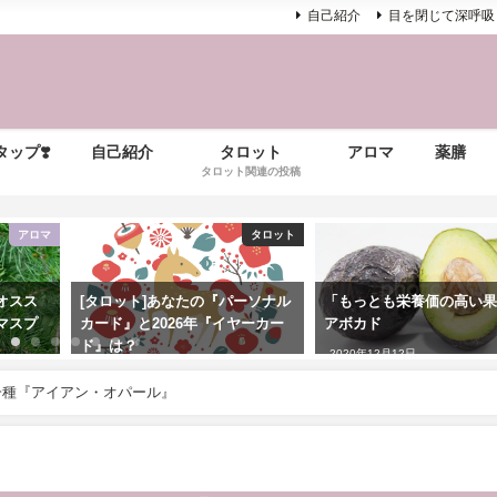
自己紹介
目を閉じて深呼吸
ップ❣️
自己紹介
タロット
アロマ
薬膳
タロット関連の投稿
アロマ
タロット
オスス
[タロット]あなたの『パーソナル
「もっとも栄養価の高い
マスプ
カード』と2026年『イヤーカー
アボカド
ド』は？
2020年12月12日
2025年12月31日
一種『アイアン・オパール』