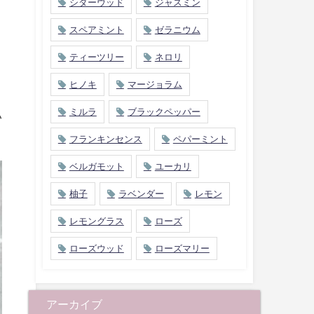
シダーウッド
ジャスミン
スペアミント
ゼラニウム
ティーツリー
ネロリ
ヒノキ
マージョラム
ミルラ
ブラックペッパー
い
フランキンセンス
ペパーミント
ベルガモット
ユーカリ
柚子
ラベンダー
レモン
レモングラス
ローズ
ローズウッド
ローズマリー
アーカイブ