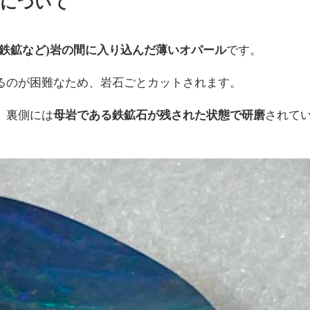
ルについて
褐鉄鉱など)岩の間に入り込んだ薄いオパール
です。
るのが困難なため、岩石ごとカットされます。
、裏側には
母岩である鉄鉱石が残された状態で研磨
されて