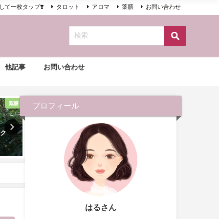
して一枚タップ❣️
タロット
アロマ
薬膳
お問い合わせ
他記事
お問い合わせ
薬膳
薬膳
プロフィール
ザク
髪に、肌に「貴族の美容食」ク
オイルの王様 ローズヒッ
ルミ
イル
2020年10月26日
2020年12月2日
はるさん