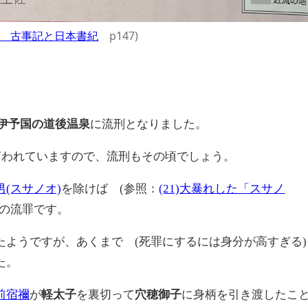
 古事記と日本書紀
p147)
伊予国の道後温泉
に流刑となりました。
言われていますので、流刑もその頃でしょう。
男(スサノオ)
を除けば (参照：
(21)大暴れした「スサノ
初の流罪です。
たようですが、あくまで (死罪にするには身分が高すぎる)
た。
前宿禰
が
軽太子
を裏切って
穴穂御子
に身柄を引き渡したこ