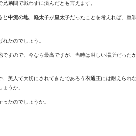
で兄弟間で戦わずに済んだとも言えます。
ると
中流の地
、
軽太子
が
皇太子
だったことを考えれば、重
ばれたのでしょう。
地
ですので、今なら最高ですが、当時は淋しい場所だった
や、美人で大切にされてきたであろう
衣通王
には耐えられ
しょうか。
かったのでしょうか。