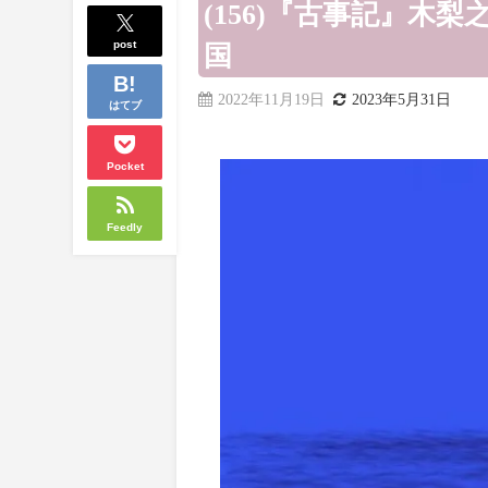
(156)『古事記』木
post
国
2022年11月19日
2023年5月31日
はてブ
Pocket
Feedly