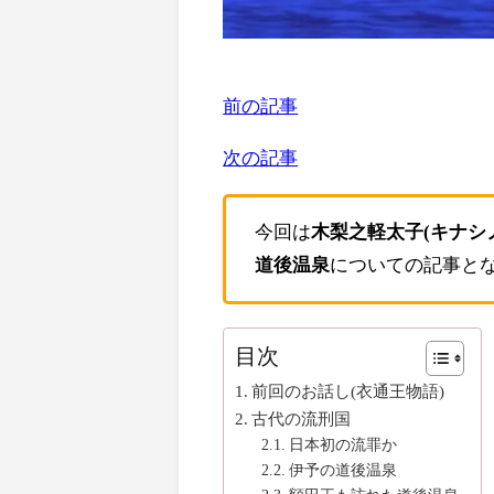
前の記事
次の記事
今回は
木梨之軽太子(キナシ
道後温泉
についての記事と
目次
前回のお話し(衣通王物語)
古代の流刑国
日本初の流罪か
伊予の道後温泉