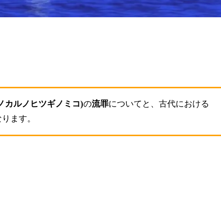
ノカルノヒツギノミコ)
の
流罪
についてと、古代における
なります。