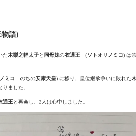
物語)
いた
木梨之軽太子
と
同母妹
の
衣通王
(
ソトオリノミコ
) は
ホノミコ
のちの
安康天皇
) に移り、皇位継承争いに敗れた
なりました。
衣通王
と再会し、2人は心中しました。