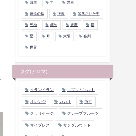
戦車
力
隠者
運命の輪
正義
吊るされた男
死神
節制
悪魔
塔
星
月
太陽
審判
世界
禁
タグ(アロマ)
木
イランイラン
エプソムソルト
オレンジ
カカオ
熊油
クラリセージ
グレープフルーツ
サイプレス
サンダルウッド