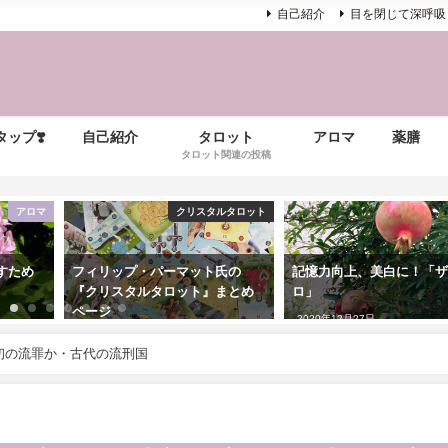
自己紹介
目を閉じて深呼吸
ップ❣️
自己紹介
タロット
アロマ
薬膳
タロット関連の投稿
アロマ
クリスタルタロット
すため
フィリップ・パーマット氏の
記憶力向上、美白に！「
『クリスタルタロット』まとめ
ロ」
ページ
2020年12月27日
2023年4月6日
日本初の流罪か・古代の流刑国