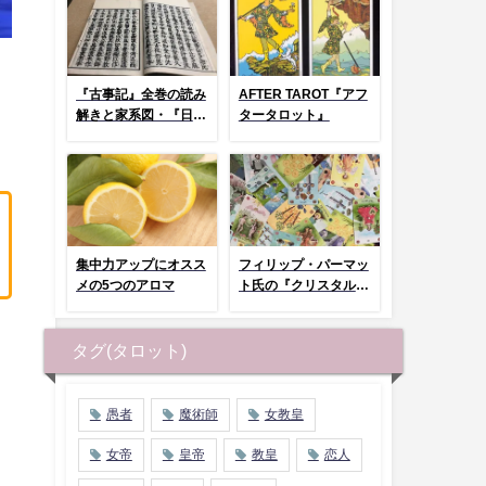
『古事記』全巻の読み
AFTER TAROT『アフ
解きと家系図・『日本
タータロット』
神話タロット』とコラ
ム
集中力アップにオスス
フィリップ・パーマッ
メの5つのアロマ
ト氏の『クリスタルタ
ロット』まとめページ
タグ(タロット)
愚者
魔術師
女教皇
女帝
皇帝
教皇
恋人