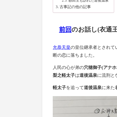
額田王も訪れた道後温泉
古事記の他の記事
前回
のお話し(衣通王
允恭天皇
の皇位継承者とされて
断の恋に落ちました。
人民の心が弟の
穴穂御子(アナ
梨之軽太子
は
道後温泉
に流刑と
軽太子
を追って
道後温泉
に来た