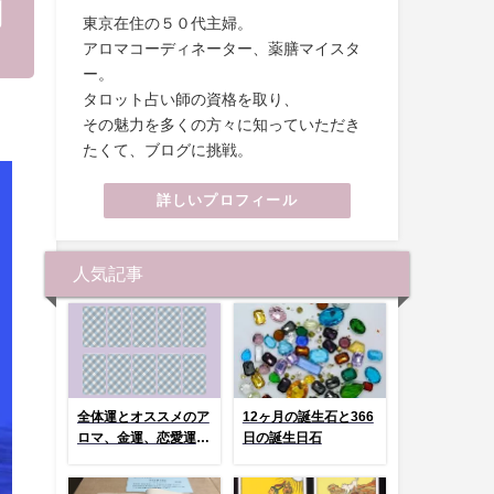
刑
東京在住の５０代主婦。
アロマコーディネーター、薬膳マイスタ
ー。
タロット占い師の資格を取り、
その魅力を多くの方々に知っていただき
たくて、ブログに挑戦。
詳しいプロフィール
人気記事
全体運とオススメのア
12ヶ月の誕生石と366
ロマ、金運、恋愛運、
日の誕生日石
健康運 選んでタッ
プ！