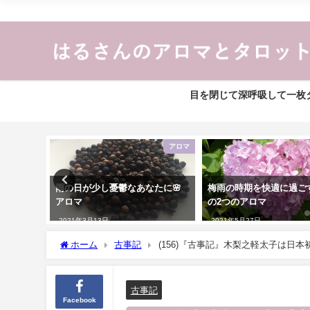
目を閉じて深呼吸して一枚タ
薬膳
アロマ
雨の日が少し憂鬱なあなたに🌸
梅雨の時期を快適に過ご
アロマ
の2つのアロマ
2021年3月13日
2021年5月27日
ホーム
古事記
(156)『古事記』木梨之軽太子は
古事記
Facebook