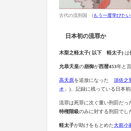
古代の流刑国 (
もう一度学びたい
日本初の流罪か
木梨之軽太子(
以下 軽太子)
は
允恭天皇
の
崩御
が
西暦453
年と
高天原
を追放になった
須佐之
オ
」)、記録に残っている日本
流罪は死罪に次ぐ重い刑罰だっ
特権階級
のみに対する刑罰でし
軽太子
が助けをもとめた
大前小