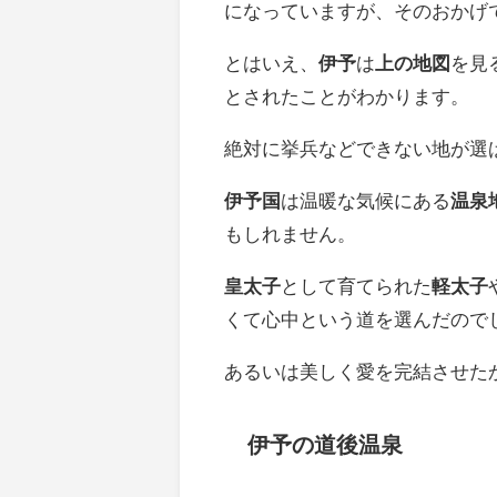
になっていますが、そのおかげ
とはいえ、
伊予
は
上の地図
を見
とされたことがわかります。
絶対に挙兵などできない地が選
伊予国
は温暖な気候にある
温泉
もしれません。
皇太子
として育てられた
軽太子
くて心中という道を選んだので
あるいは美しく愛を完結させた
伊予の道後温泉