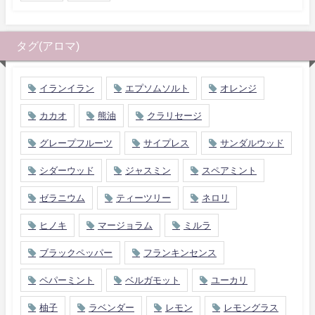
タグ(アロマ)
イランイラン
エプソムソルト
オレンジ
カカオ
熊油
クラリセージ
グレープフルーツ
サイプレス
サンダルウッド
シダーウッド
ジャスミン
スペアミント
ゼラニウム
ティーツリー
ネロリ
ヒノキ
マージョラム
ミルラ
ブラックペッパー
フランキンセンス
ペパーミント
ベルガモット
ユーカリ
柚子
ラベンダー
レモン
レモングラス