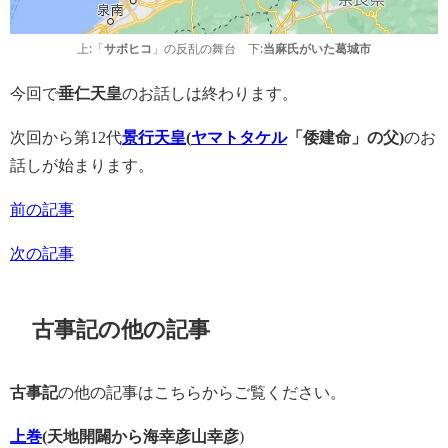
上:「
」の反乱の舞台 下:
サボヒコ
当麻氏がいた葛城市
今回で
垂仁天皇
のお話しは終わります。
次回から第12代
景行天皇
(
ヤマトタケル
「倭建命」の父)
のお
話しが始まります。
前の記事
次の記事
古事記の他の記事
古事記
の他の記事はこちらからご覧ください。
上巻
(天地開闢から海幸彦山幸彦
)