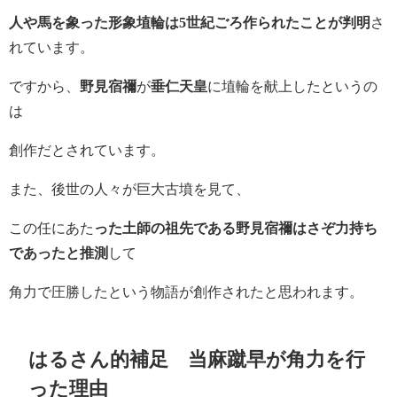
人や馬を象った形象埴輪は5世紀ごろ作られたことが判明
さ
れています。
ですから、
野見宿禰
が
垂仁天皇
に埴輪を献上したというの
は
創作だとされています。
また、後世の人々が巨大古墳を見て、
この任にあた
った土師の祖先である野見宿禰はさぞ力持ち
であったと推測
して
角力で圧勝したという物語が創作されたと思われます。
はるさん的補足 当麻蹴早が角力を行
った理由