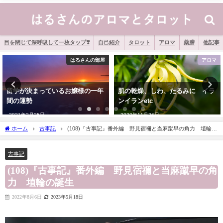
目を閉じて深呼吸して一枚タップ❣️
自己紹介
タロット
アロマ
薬膳
他記事
んの部屋
アロマ
の一年
肌の乾燥、しわ、たるみに イラ
手足の冷えに レモンとロ
ンイランetc
リー
2020年11月26日
2020年11月10日
ホーム
古事記
(108)『古事記』番外編 野見宿禰と当麻蹴早の角力 埴輪の
誕生
古事記
(108)『古事記』番外編 野見宿禰と当麻蹴早の角
力 埴輪の誕生
2022年8月6日
2023年5月18日