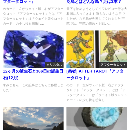
フタータロット』
咫烏とはどんな鳥？足は3本？
のカード 左がウェイト版 右がアフター
天下を治めようとしてイワレビコ一行は大
タロット 『アフタータロット』とは 「ア
和国に入ってきます 道もないような所で
フタータロット」は「ウェイト版タロット
したが、八咫烏が先導してくれました 宇
カード」の少し後を想像し...
陀では、宇陀の豪族とも戦い...
クリスタル
アフタータロット
12ヶ月の誕生石と366日の誕生日
[愚者] AFTER TAROT『アフタ
石(12月)
ータロット』
すみません この記事はこちらに移動しま
のカード 左がウェイト版 右がアフター
した！...
タロット 『アフタータロット』とは 「ア
フタータロット」は「ウェイト版タロット
カード」の少し後を想像し...