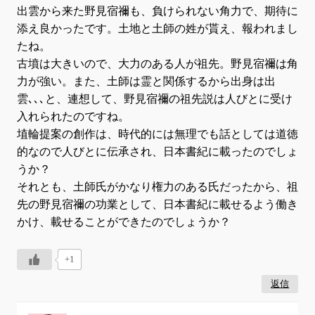
出雲から来た野見宿禰も、負けられない角力で、期待に
添え良かったです。土地と土師の姓が貰え、報われまし
たね。
古墳は大きいので、大力のある人が祖先。野見宿禰は角
力が強い。また、土師は霊と関係するから出身は出
雲､､､と、連想して、野見宿禰の祖先説は人びとに受け
入れられたのですね。
埴輪提案の創作は、時代的には無理でも話としては道徳
的なので人びとに伝承され、日本書紀に載ったのでしょ
うか？
それとも、土師氏がかなり権力のある氏だったから、祖
先の野見宿禰の功業として、日本書紀に載せるよう働き
かけ、載せることができたのでしょうか？
+1
返信