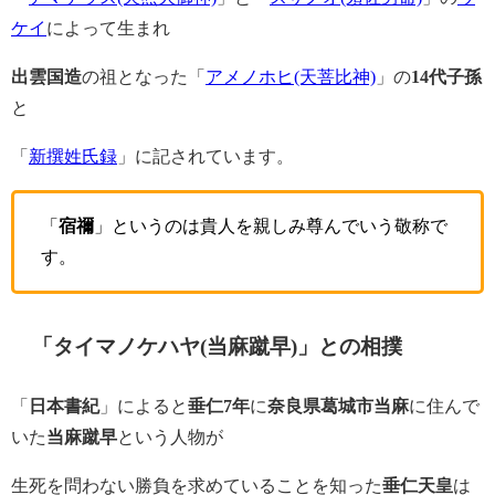
ケイ
によって生まれ
出雲国造
の祖となった「
アメノホヒ(天菩比神)
」の
14代子孫
と
「
新撰姓氏録
」に記されています。
「
宿禰
」というのは貴人を親しみ尊んでいう敬称で
す。
「タイマノケハヤ(当麻蹴早)」との相撲
「
日本書紀
」によると
垂仁7年
に
奈良県葛城市当麻
に住んで
いた
当麻蹴早
という人物が
生死を問わない勝負を求めていることを知った
垂仁天皇
は