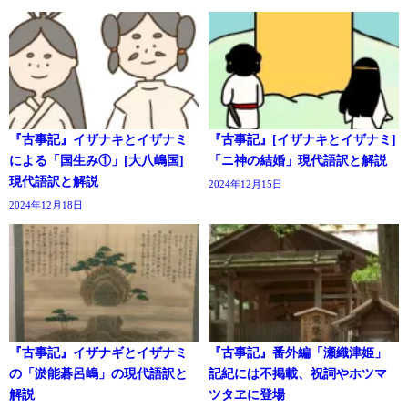
『古事記』イザナキとイザナミ
『古事記』[イザナキとイザナミ]
による「国生み①」[大八嶋国]
「ニ神の結婚」現代語訳と解説
現代語訳と解説
2024年12月15日
2024年12月18日
『古事記』イザナギとイザナミ
『古事記』番外編「瀬織津姫」
の「淤能碁呂嶋」の現代語訳と
記紀には不掲載、祝詞やホツマ
解説
ツタヱに登場