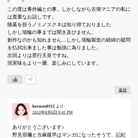
この度は番外編との事。しかしながら古墳マニアの私に
は貴重なお話しです。
陵墓を担うノミノスクネは知り得ておりました
しかし埴輪の事までは聞き及びません。
創作なのかも知れません…しかし埴輪製造の経緯の疑問
を払拭出来ました事は勉強に為りました。
次回よりは景行天皇ですね。
現実味もより一層、楽しみにしています。
+7
返信
harusan0112
より:
2022年8月6日 9:41 PM
ありがとうございます♪
野見宿禰と当麻蹴早はマンガになったそうで、記紀