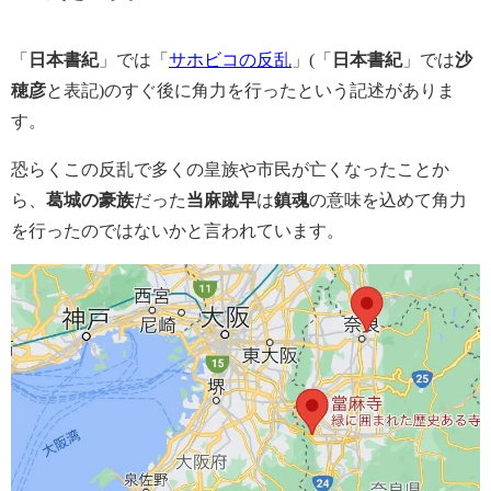
「
日本書紀
」では「
サホビコの反乱
」(「
日本書紀
」では
沙
穂彦
と表記)のすぐ後に角力を行ったという記述がありま
す。
恐らくこの反乱で多くの皇族や市民が亡くなったことか
ら、
葛城の豪族
だった
当麻蹴早
は
鎮魂
の意味を込めて角力
を行ったのではないかと言われています。