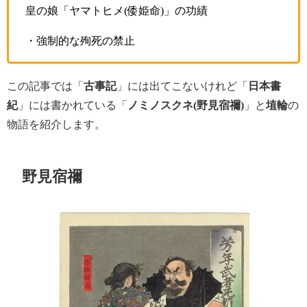
皇の娘「ヤマトヒメ(倭姫命)」の功績
・強制的な殉死の禁止
この記事では「
古事記
」には出てこないけれど「
日本書
紀
」には書かれている「
ノミノスクネ(野見宿禰)
」と
埴輪
の
物語を紹介します。
野見宿禰