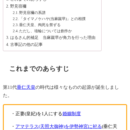
野見宿禰
野見宿禰の系譜
「タイマノケハヤ(当麻蹴早)」との相撲
垂仁天皇、殉死を禁ずる
ただし、埴輪については創作か
はるさん的補足 当麻蹴早が角力を行った理由
古事記の他の記事
これまでのあらすじ
第11代
垂仁天皇
の時代は様々なものの起源が誕生しまし
た。
・正妻(皇妃)を1人にする
婚姻制度
・
アマテラス(天照大御神)を伊勢神宮に祀る
(垂仁天