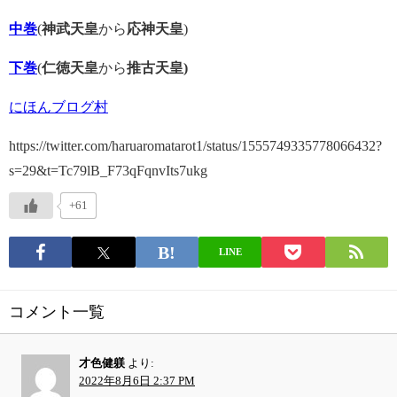
中巻
(
神武天皇
から
応神天皇
)
下巻
(
仁徳天皇
から
推古天皇)
にほんブログ村
https://twitter.com/haruaromatarot1/status/1555749335778066432?
s=29&t=Tc79lB_F73qFqnvIts7ukg
+61
LINE
コメント一覧
才色健躾
より:
2022年8月6日 2:37 PM