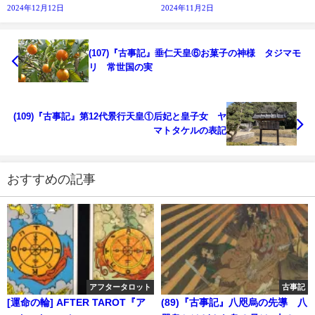
2024年12月12日
2024年11月2日
(107)『古事記』垂仁天皇⑥お菓子の神様 タジマモ
リ 常世国の実
(109)『古事記』第12代景行天皇①后妃と皇子女 ヤ
マトタケルの表記
おすすめの記事
アフタータロット
古事記
[運命の輪] AFTER TAROT『ア
(89)『古事記』八咫烏の先導 八