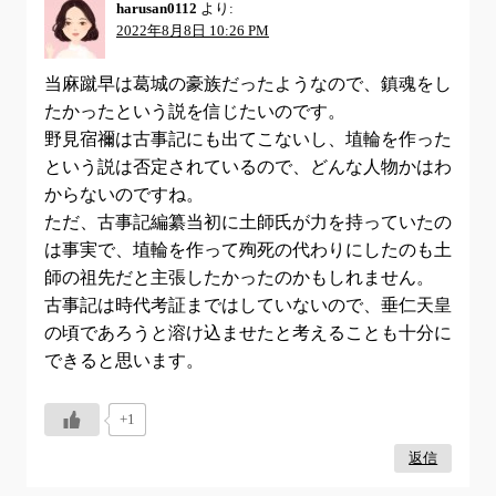
harusan0112
より:
2022年8月8日 10:26 PM
当麻蹴早は葛城の豪族だったようなので、鎮魂をし
たかったという説を信じたいのです。
野見宿禰は古事記にも出てこないし、埴輪を作った
という説は否定されているので、どんな人物かはわ
からないのですね。
ただ、古事記編纂当初に土師氏が力を持っていたの
は事実で、埴輪を作って殉死の代わりにしたのも土
師の祖先だと主張したかったのかもしれません。
古事記は時代考証まではしていないので、垂仁天皇
の頃であろうと溶け込ませたと考えることも十分に
できると思います。
+1
返信