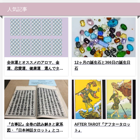
人気記事
全体運とオススメのアロマ、金
12ヶ月の誕生石と366日の誕生日
運、恋愛運、健康運 選んでタッ
石
プ！
『古事記』全巻の読み解きと家系
AFTER TAROT『アフタータロッ
図・『日本神話タロット』とコラ
ト』
ム