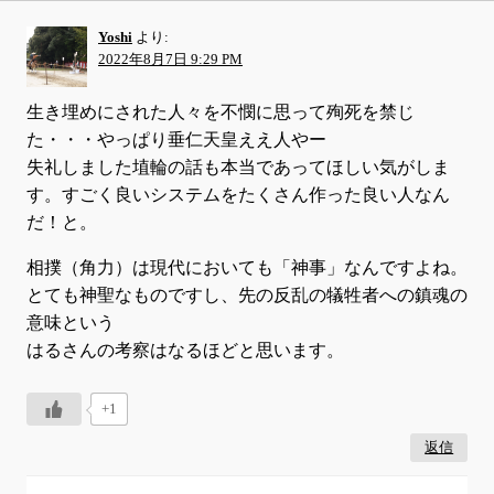
Yoshi
より:
2022年8月7日 9:29 PM
生き埋めにされた人々を不憫に思って殉死を禁じ
た・・・やっぱり垂仁天皇ええ人やー
失礼しました埴輪の話も本当であってほしい気がしま
す。すごく良いシステムをたくさん作った良い人なん
だ！と。
相撲（角力）は現代においても「神事」なんですよね。
とても神聖なものですし、先の反乱の犠牲者への鎮魂の
意味という
はるさんの考察はなるほどと思います。
+1
返信