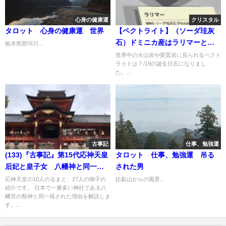
心身の健康運
クリスタル
タロット 心身の健康運 世界
【ペクトライト】（ソーダ珪灰
石）ドミニカ産はラリマーと呼
栃木県那珂川...
ばれる
世界中の火山岩や変質岩に見られるペクト
ライトは７/19の誕生日石になりまし
た。...
古事記
仕事、勉強運
(133)『古事記』第15代応神天皇
タロット 仕事、勉強運 吊る
后妃と皇子女 八幡神と同一視
された男
される
応神天皇の10人のるまと、27人の御子の
比叡山からの風景...
紹介です。 日本で一番多い神社である八
幡宮の祭神と同一視された理由を解説しま
す。...