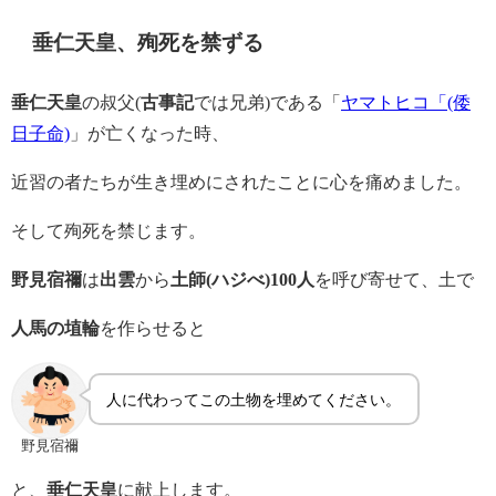
垂仁天皇、殉死を禁ずる
垂仁天皇
の叔父(
古事記
では兄弟)である「
ヤマトヒコ「(倭
日子命)
」が亡くなった時、
近習の者たちが生き埋めにされたことに心を痛めました。
そして殉死を禁じます。
野見宿禰
は
出雲
から
土師(ハジべ)100人
を呼び寄せて、土で
人馬の埴輪
を作らせると
人に代わってこの土物を埋めてください。
野見宿禰
と、
垂仁天皇
に献上します。