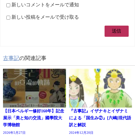
新しいコメントをメールで通知
新しい投稿をメールで受け取る
古事記
の関連記事
【日本ベルギー修好160年】記念
『古事記』イザナキとイザナミ
展示「美と知の交流」國學院大
による「国生み②』[六嶋]現代語
学博物館
訳と解説
2026年5月27日
2024年12月20日