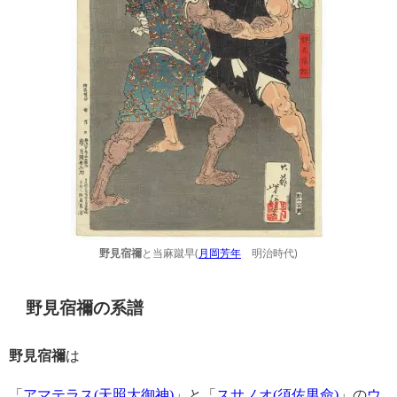
と当麻蹴早(
月岡芳年
明治時代)
野見宿禰
野見宿禰の系譜
野見宿禰
は
「
アマテラス(天照大御神)
」と「
スサノオ(須佐男命)
」の
ウ