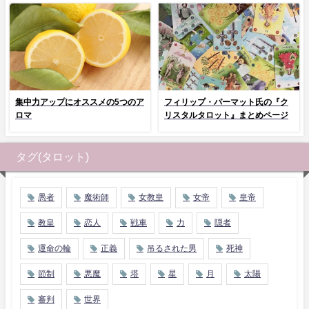
集中力アップにオススメの5つのア
フィリップ・パーマット氏の『ク
ロマ
リスタルタロット』まとめページ
タグ(タロット)
愚者
魔術師
女教皇
女帝
皇帝
教皇
恋人
戦車
力
隠者
運命の輪
正義
吊るされた男
死神
節制
悪魔
塔
星
月
太陽
審判
世界