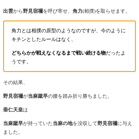
出雲
から
野見宿禰
を呼び寄せ、
角力
(相撲)を取らせます。
角力とは相撲の原型のようなのですが、今のように
キチンとしたルールはなく、
どちらかが戦えなくなるまで戦い続ける物
だったよ
うです。
その結果、
野見宿禰
が
当麻蹴早
の腰を踏み折り勝ちました。
垂仁天皇
は
当麻蹴早
が持っていた
当麻の地
を没収して
野見宿禰
に与え
ました。