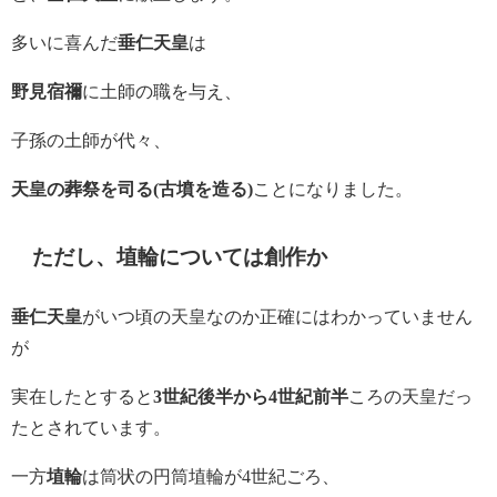
多いに喜んだ
垂仁天皇
は
野見宿禰
に土師の職を与え、
子孫の土師が代々、
天皇の葬祭を司る(古墳を造る)
ことになりました。
ただし、埴輪については創作か
垂仁天皇
がいつ頃の天皇なのか正確にはわかっていません
が
実在したとすると
3世紀後半から4世紀前半
ころの天皇だっ
たとされています。
一方
埴輪
は筒状の円筒埴輪が4世紀ごろ、