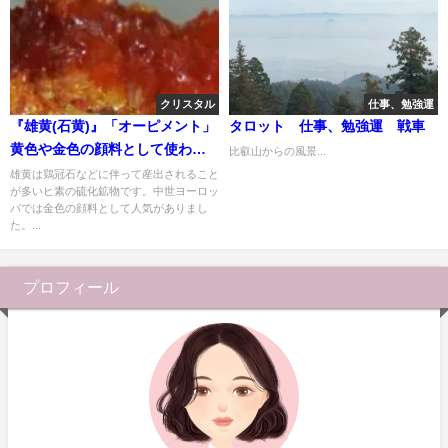
クリスタル
仕事、勉強運
『雄黄(石黄)』「オーピメント」
タロット 仕事、勉強運 戦車
黄色や金色の顔料として使われ
比叡山からの風景...
ていた鉱物
雄黄は鶏冠石などに伴って産出されること
が多いヒ素の硫化鉱物です。中世ヨーロッ
パでは金色の顔料として人気がありまし
た。...
プロフィール