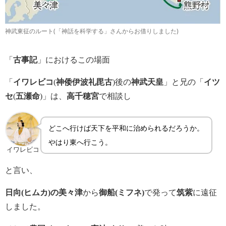
神武東征のルート(「神話を科学する」さんからお借りしました)
「
古事記
」におけるこの場面
「
イワレビコ
(
神倭伊波礼毘古
)後の
神武天皇
」と兄の「
イツ
セ
(
五瀬命
)」は、
高千穂宮
で相談し
どこへ行けば天下を平和に治められるだろうか。
やはり東へ行こう。
イワレビコ
と言い、
日向(ヒムカ)の美々津
から
御船(ミフネ)
で発って
筑紫
に遠征
しました。