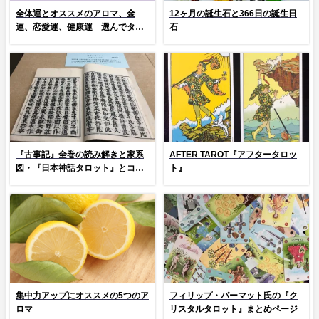
全体運とオススメのアロマ、金
12ヶ月の誕生石と366日の誕生日
運、恋愛運、健康運 選んでタッ
石
プ！
『古事記』全巻の読み解きと家系
AFTER TAROT『アフタータロッ
図・『日本神話タロット』とコラ
ト』
ム
集中力アップにオススメの5つのア
フィリップ・パーマット氏の『ク
ロマ
リスタルタロット』まとめページ