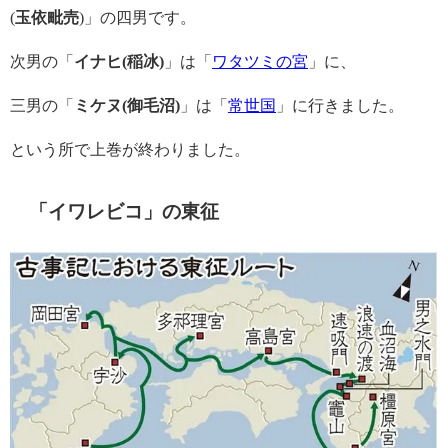
(
玉依毗売
)」の四男です。
次男の「
イナヒ(稲冰)
」は「
ワタツミの宮
」に、
三男の「
ミケヌ(御毛沼)
」は「
常世国
」に行きました。
という所で上巻が終わりました。
「イワレビコ」の東征