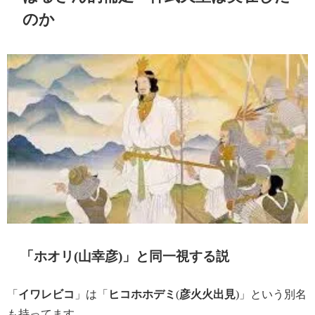
のか
「ホオリ(山幸彦)」と同一視する説
「
イワレビコ
」は「
ヒコホホデミ
(
彦火火出見
)」という別名
も持ってます。