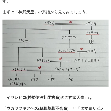
す。
まずは「
神武天皇
」の系譜から見てみましょう。
「
イワレビコ
(
神倭伊波礼毘古命
)後の
神武天皇
」は
「
ウガヤフキアヘズ
(
鵜葺草葺不合命
)」と「
タマヨリビメ