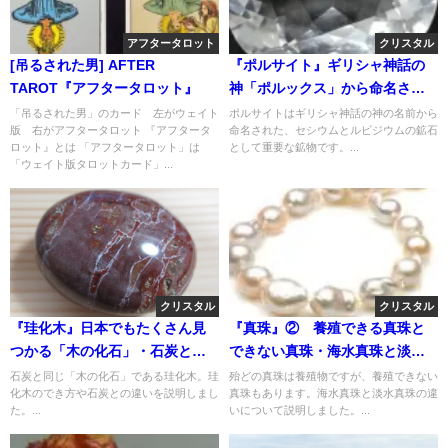
アフタータロット
クリスタル
[吊るされた男] AFTER
『ポルサイト』ギリシャ神話の
TAROT『アフタータロット』
神「ポルックス」から命名され
たセシウム鉱石
「吊るされた男」のカード 左がウェイト
ポルサイトはギリシャ神話の神の名前から
版 右がアフタータロット 『アフタータ
命名された、セシウムとルビジウムの鉱石
ロット』とは 「アフタータロット」は
として重要な鉱物です。...
「ウェイト版タロットカード」...
クリスタル
クリスタル
『珪化木』日本でもたくさん見
『真珠』② 養殖できる真珠と
つかる「木の化石」・石炭との
できない真珠・海水真珠と淡水
ちがい
真珠
石炭と同じ「木の化石」である珪化木。珪
殆どの真珠は養殖物ですが、養殖できない
化木のでき方や石炭との違いを説明しまし
真珠もあります。海水真珠と淡水真珠の違
た。...
いについて説明しました。...