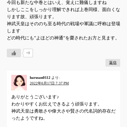
今回も新たな中巻とはいえ、覚えに難儀しますね
しかしここをしっかり理解できれば上巻同様、面白くな
ります故、頑張ります。
神武天皇はそののち至る時代の戦場や軍議に呼称は登場
します
どの時代にも”よほどの神通”を齎されたお方と見ます。
+9
返信
harusan0112
より:
2022年6月17日 7:37 PM
ありがとうございます♪
わかりやすくお伝えできるよう頑張ります。
神武天皇は勇敢さや偉大さや賢さの代名詞的存在だ
ったようですね。