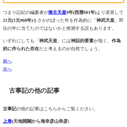
つまり記紀の編纂者が
推古天皇
9年(西暦601年)
より逆算して
21元(1元🟰60年)
をさかのぼった年を作為的に「
神武天皇
」即
位の年に当てたのではないかと推測する説もあります。
いずれにしても「
神武天皇
」には
神話的要素
が強く、
作為
的に作られた存在
だと考えるのが自然でしょう。
前へ
次へ
古事記の他の記事
古事記
の他の記事はこちらからご覧ください。
上巻
(天地開闢から海幸彦山幸彦
)