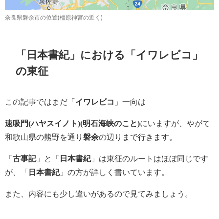
奈良県磐余市の位置(橿原神宮の近く)
「日本書紀」における「イワレビコ」
の東征
この記事ではまだ「
イワレビコ
」一向は
速吸門(ハヤスイノト)(明石海峡のこと)
にいますが、やがて
和歌山県の熊野を通り
磐余
の辺りまで行きます。
「
古事記
」と「
日本書紀
」は東征のルートはほぼ同じです
が、「
日本書紀
」の方が詳しく書いています。
また、内容にも少し違いがあるので見てみましょう。