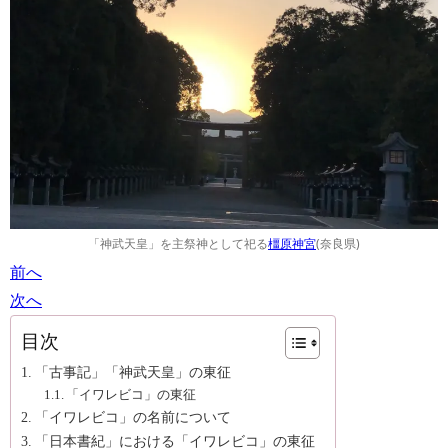
「神武天皇」を主祭神として祀る
橿原神宮
(奈良県)
前へ
次へ
目次
「古事記」「神武天皇」の東征
「イワレビコ」の東征
「イワレビコ」の名前について
「日本書紀」における「イワレビコ」の東征