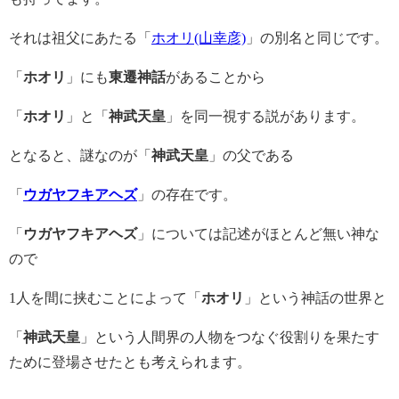
それは祖父にあたる「
ホオリ(山幸彦)
」の別名と同じです。
「
ホオリ
」にも
東遷神話
があることから
「
ホオリ
」と「
神武天皇
」を同一視する説があります。
となると、謎なのが「
神武天皇
」の父である
「
ウガヤフキアヘズ
」の存在です。
「
ウガヤフキアヘズ
」については記述がほとんど無い神な
ので
1人を間に挟むことによって「
ホオリ
」という神話の世界と
「
神武天皇
」という人間界の人物をつなぐ役割りを果たす
ために登場させたとも考えられます。