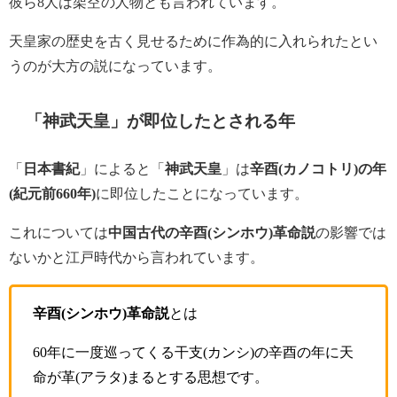
彼ら8人は架空の人物とも言われています。
天皇家の歴史を古く見せるために作為的に入れられたとい
うのが大方の説になっています。
「神武天皇」が即位したとされる年
「
日本書紀
」によると「
神武天皇
」は
辛酉(カノコトリ)の年
(紀元前660年)
に即位したことになっています。
これについては
中国古代の辛酉(シンホウ)革命説
の影響では
ないかと江戸時代から言われています。
辛酉(シンホウ)革命説
とは
60年に一度巡ってくる干支(カンシ)の辛酉の年に天
命が革(アラタ)まるとする思想です。