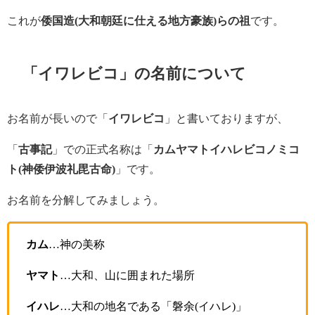
これが
倭国造(大和朝廷に仕える地方豪族)らの祖
です。
「イワレビコ」の名前について
お名前が長いので「
イワレビコ
」と書いておりますが、
「
古事記
」での正式名称は「
カムヤマトイハレビコノミコ
ト(神倭伊波礼毘古命)
」です。
お名前を分解してみましょう。
カム
…神の美称
ヤマト
…大和、山に囲まれた場所
イハレ
…大和の地名である「磐余(イハレ)」