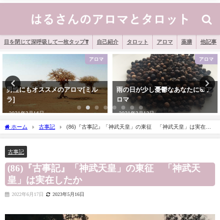
目を閉じて深呼吸して一枚タップ❣️
自己紹介
タロット
アロマ
薬膳
他記事
アロマ
薬膳
雨の日が少し憂鬱なあなたに🌸ア
「もっとも栄養価の高い果実」ア
ロマ
ボカド
2021年3月13日
2020年12月12日
ホーム
古事記
(86)『古事記』「神武天皇」の東征 「神武天皇」は実在し
たか
古事記
(86)『古事記』「神武天皇」の東征 「神武天
皇」は実在したか
2022年6月17日
2023年5月16日