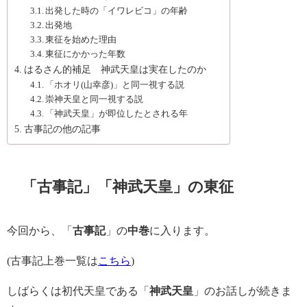
出発した時の「イワレビコ」の年齢
出発地
東征を始めた理由
東征にかかった年数
はるさん的補足 神武天皇は実在したのか
「ホオリ(山幸彦)」と同一視する説
崇神天皇と同一視する説
「神武天皇」が即位したとされる年
古事記の他の記事
「古事記」「神武天皇」の東征
今回から、「
古事記
」の
中巻
に入ります。
(古事記上巻一覧は
こちら
)
しばらくは初代天皇である「
神武天皇
」のお話しが続きま