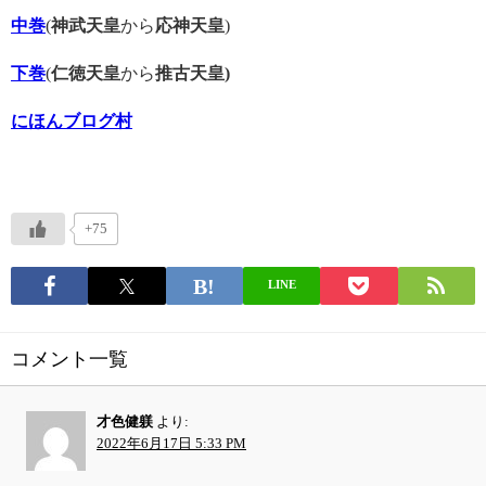
中巻
(
神武天皇
から
応神天皇
)
下巻
(
仁徳天皇
から
推古天皇)
にほんブログ村
+75
LINE
コメント一覧
才色健躾
より:
2022年6月17日 5:33 PM