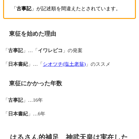
「
古事記
」が記述順を間違えたとされています。
東征を始めた理由
「
古事記
」…「
イワレビコ
」の発案
「
日本書紀
」…「
シオツチ(塩土老翁)
」のススメ
東征にかかった年数
「
古事記
」…16年
「
日本書紀
」…6年
はるさん的補足 神武天皇は実在した