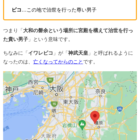
ビコ
…この地で治世を行った尊い男子
つまり「
大和の磐余という場所に宮殿を構えて治世を行っ
た貴い男子
」という意味です。
ちなみに「
イワレビコ
」が「
神武天皇
」と呼ばれるように
なったのは、
亡くなってからのこと
です。