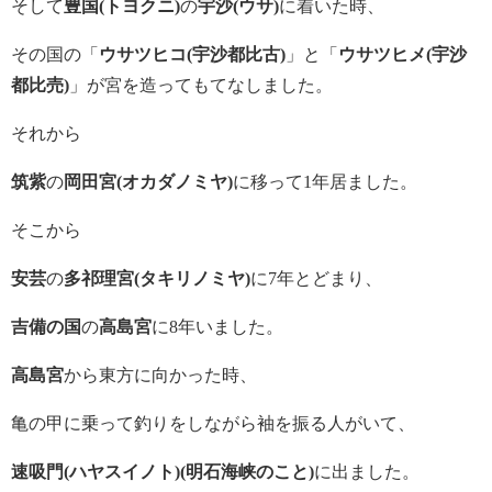
そして
豊国(トヨクニ)
の
宇沙(ウサ)
に着いた時、
その国の「
ウサツヒコ(宇沙都比古)
」と「
ウサツヒメ(宇沙
都比売)
」が宮を造ってもてなしました。
それから
筑紫
の
岡田宮(オカダノミヤ)
に移って1年居ました。
そこから
安芸
の
多祁理宮(タキリノミヤ)
に7年とどまり、
吉備の国
の
高島宮
に8年いました。
高島宮
から東方に向かった時、
亀の甲に乗って釣りをしながら袖を振る人がいて、
速吸門(ハヤスイノト)(明石海峡のこと)
に出ました。