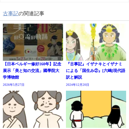
古事記
の関連記事
【日本ベルギー修好160年】記念
『古事記』イザナキとイザナミ
展示「美と知の交流」國學院大
による「国生み②』[六嶋]現代語
学博物館
訳と解説
2026年5月27日
2024年12月20日