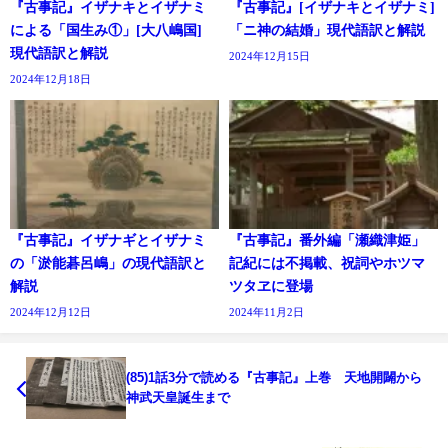
『古事記』イザナキとイザナミ
『古事記』[イザナキとイザナミ]
による「国生み①」[大八嶋国]
「ニ神の結婚」現代語訳と解説
現代語訳と解説
2024年12月15日
2024年12月18日
『古事記』イザナギとイザナミ
『古事記』番外編「瀬織津姫」
の「淤能碁呂嶋」の現代語訳と
記紀には不掲載、祝詞やホツマ
解説
ツタヱに登場
2024年12月12日
2024年11月2日
(85)1話3分で読める『古事記』上巻 天地開闢から
神武天皇誕生まで