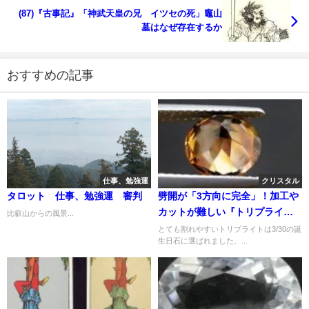
(87)『古事記』「神武天皇の兄 イツセの死」竈山
墓はなぜ存在するか
おすすめの記事
仕事、勉強運
クリスタル
タロット 仕事、勉強運 審判
劈開が「3方向に完全」！加工や
カットが難しい『トリプライ
比叡山からの風景...
ト』
とても割れやすいトリプライトは3/30の誕
生日石に選ばれました。...