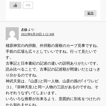
+11
返信
さゆ
より:
2022年6月19日 1:12 AM
橿原神宮の内拝殿、外拝殿の屋根のカーブ見事ですね。
手前の広場も広々としていいですね。行って見たいで
す。
古事記と日本書紀の記述の違いの説明ありがたいです。
読み比べることで、古事記の記述順が間違いだとはっき
り分かるのですね。
神武天皇は、｢山彦｣と同一人物、山彦の孫の｢イワレビ
コ｣、｢崇神天皇｣と同一人物の三説があるのですね。そ
れぞれうなずいてしまいます。
いろいろな推察が出来るよう、意図的に別名をつけたの
かも知れませんね。