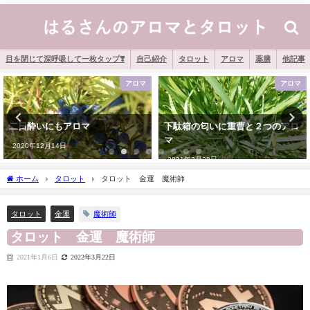
目を閉じて深呼吸して一枚タップ❣️
自己紹介
タロット
アロマ
薬膳
他記事
アロマ
クリスタルタロット
下駄箱の匂いに重曹と２つのアロ
フィリップ・パーマット氏の『ク
マ
リスタルタロット』まとめページ
2021年3月28日
2023年4月6日
ホーム
タロット
タロット 金運 魔術師
魔術師
タロット
金運
タロット 金運 魔術師
2021年1月6日
2022年3月22日