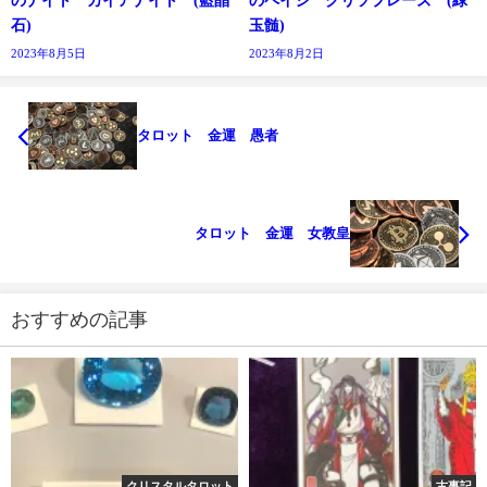
のナイト カイアナイト (藍晶
のペイジ クリソプレーズ (緑
石)
玉髄)
2023年8月5日
2023年8月2日
タロット 金運 愚者
タロット 金運 女教皇
おすすめの記事
クリスタルタロット
古事記