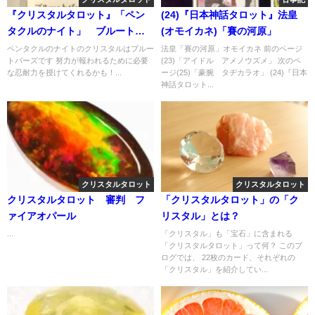
『クリスタルタロット』「ペン
(24)『日本神話タロット』法皇
タクルのナイト」 ブルートパ
(オモイカネ)「賽の河原」
ーズ
ペンタクルのナイトのクリスタルはブルー
法皇「賽の河原」オモイカネ 前のページ
トパーズです 努力が報われるために必要
(23)「アイドル アメノウズメ」 次のペ
な忍耐力を授けてくれるかも！...
ージ(25)「豪腕 タヂカラオ」 (24)『日本
神話タロット...
クリスタルタロット
クリスタルタロット
クリスタルタロット 審判 フ
「クリスタルタロット」の「ク
ァイアオパール
リスタル」とは？
...
「クリスタル」も「宝石」に含まれる
「クリスタルタロット」って何？ このブ
ログでは、 22枚のカード、それぞれの
「クリスタル」を紹介してい...