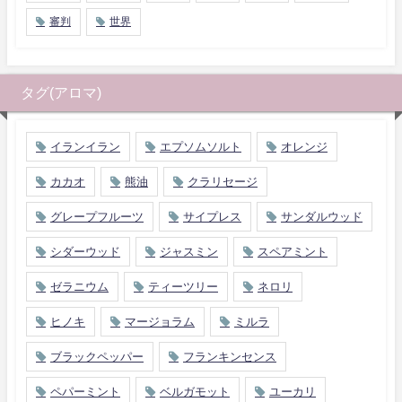
審判
世界
タグ(アロマ)
イランイラン
エプソムソルト
オレンジ
カカオ
熊油
クラリセージ
グレープフルーツ
サイプレス
サンダルウッド
シダーウッド
ジャスミン
スペアミント
ゼラニウム
ティーツリー
ネロリ
ヒノキ
マージョラム
ミルラ
ブラックペッパー
フランキンセンス
ペパーミント
ベルガモット
ユーカリ