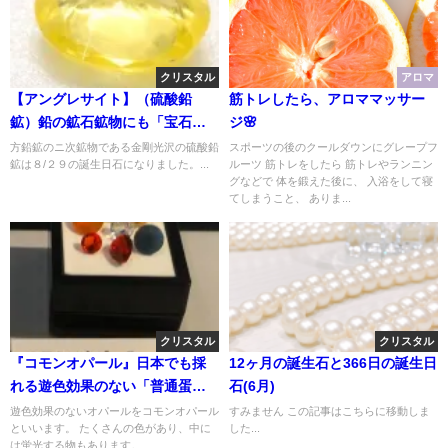
クリスタル
アロマ
【アングレサイト】（硫酸鉛
筋トレしたら、アロママッサー
鉱）鉛の鉱石鉱物にも「宝石」
ジ🌸
にも
方鉛鉱のニ次鉱物である金剛光沢の硫酸鉛
スポーツの後のクールダウンにグレープフ
鉱は８/２９の誕生日石になりました。...
ルーツ 筋トレをしたら 筋トレやランニン
グなどで 体を鍛えた後に、 入浴をして寝
てしまうこと、 ありま...
クリスタル
クリスタル
『コモンオパール』日本でも採
12ヶ月の誕生石と366日の誕生日
れる遊色効果のない「普通蛋白
石(6月)
石」
遊色効果のないオパールをコモンオパール
すみません この記事はこちらに移動しま
といいます。 たくさんの色があり、中に
した...
は蛍光する物もあります。...