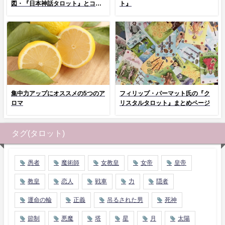
図・『日本神話タロット』とコラ
ト』
ム
集中力アップにオススメの5つのア
フィリップ・パーマット氏の『ク
ロマ
リスタルタロット』まとめページ
タグ(タロット)
愚者
魔術師
女教皇
女帝
皇帝
教皇
恋人
戦車
力
隠者
運命の輪
正義
吊るされた男
死神
節制
悪魔
塔
星
月
太陽