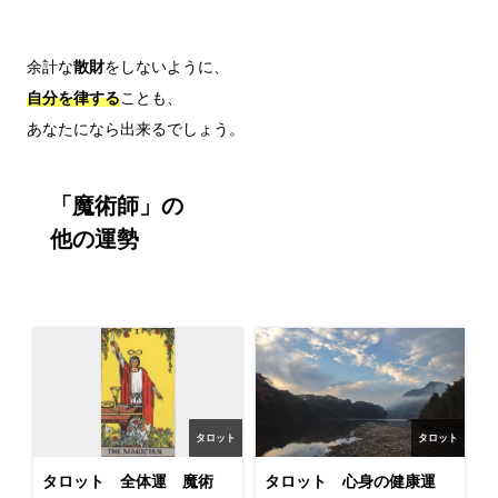
余計な
散財
自分を律する
ことも、

「魔術師」の

他の運勢
タロット
タロット
タロット 全体運 魔術
タロット 心身の健康運