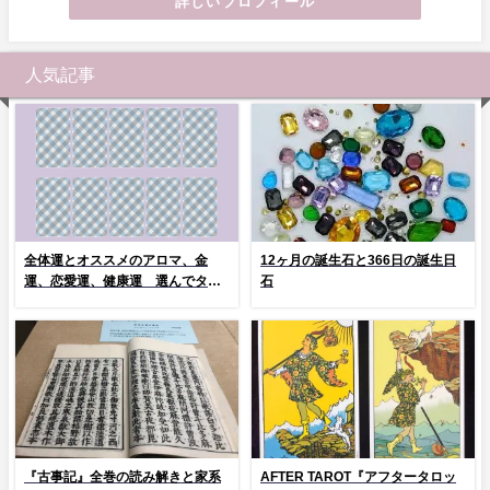
詳しいプロフィール
人気記事
全体運とオススメのアロマ、金
12ヶ月の誕生石と366日の誕生日
運、恋愛運、健康運 選んでタッ
石
プ！
『古事記』全巻の読み解きと家系
AFTER TAROT『アフタータロッ