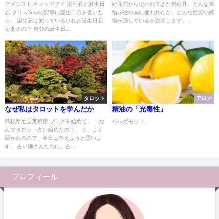
か
アメジスト キャッツアイ 誕生石と誕生日
紀元前から使われてきた岩絵具。どんな鉱
石 クリスタルの記事に誕生日石を書いた
物が絵の具に使われたか、どんな性質の鉱
ら、 誕生石は知っているけれど誕生日石
物が適しているか説明します。...
もあるの？ 自分の誕生日...
タロット
アロマ
なぜ私はタロットを学んだか
精油の「光毒性」
島根県足立美術館 ブログを始めて、 「な
ベルガモット...
んでタロット占い始めたの？」 と、よく
聞かれるので、今日は答えようと思いま
す。 占い師さんたちに、占...
プロフィール