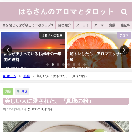
目を閉じて深呼吸して一枚タップ❣️
自己紹介
タロット
アロマ
薬膳
他記事
アロマ
アロマ
筋トレしたら、アロママッサージ
「東方の賢者」がイエス様に贈っ
🌸
た物
2021年3月5日
2020年12月9日
ホーム
薬膳
美しい人に愛された、『真珠の粉』
真珠
薬膳
美しい人に愛された、『真珠の粉』
2020年10月6日
2021年11月22日