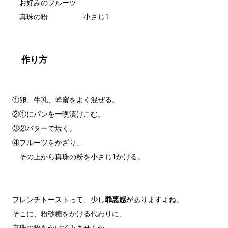
　お好みのフルーツ

　真珠の粉　　　　　小さじ1

作り方
①卵、牛乳、蜂蜜をよく混ぜる。

②①にパンを一晩漬けこむ。

③②バターで焼く。

④フルーツをかざり、

　その上から真珠の粉を小さじ1かける。

フレンチトーストって、少し
罪悪感
がありますよね。

そこに、粉砂糖をかける代わりに、

真珠の粉をかけてみませんか。
