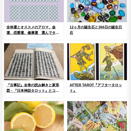
全体運とオススメのアロマ、金
12ヶ月の誕生石と366日の誕生日
運、恋愛運、健康運 選んでタッ
石
プ！
『古事記』全巻の読み解きと家系
AFTER TAROT『アフタータロッ
図・『日本神話タロット』とコラ
ト』
ム