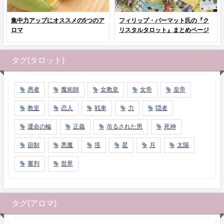
集中力アップにオススメの5つのア
フィリップ・パーマット氏の『ク
ロマ
リスタルタロット』まとめページ
タグ(タロット)
愚者
魔術師
女教皇
女帝
皇帝
教皇
恋人
戦車
力
隠者
運命の輪
正義
吊るされた男
死神
節制
悪魔
塔
星
月
太陽
審判
世界
タグ(アロマ)