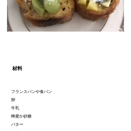
材料
　フランスパンや食パン

　卵

　牛乳

　蜂蜜か砂糖

　バター
