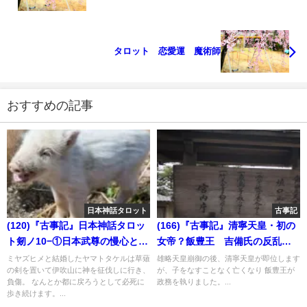
タロット 恋愛運 魔術師
おすすめの記事
日本神話タロット
古事記
(120)『古事記』日本神話タロッ
(166)『古事記』清寧天皇・初の
ト剱ノ10−①日本武尊の慢心と思
女帝？飯豊王 吉備氏の反乱と
国歌
滅亡
ミヤズヒメと結婚したヤマトタケルは草薙
雄略天皇崩御の後、清寧天皇が即位します
の剣を置いて伊吹山に神を征伐しに行き、
が、子をなすことなく亡くなり 飯豊王が
負傷。 なんとか都に戻ろうとして必死に
政務を執りました。...
歩き続けます。...