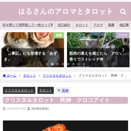
目を閉じて深呼吸して一枚タップ❣️
自己紹介
タロット
アロマ
薬膳
他記事
アロマ
アロマ
筋肉の衰えを感じたら、アロマの
精油の「光毒性」
香りでストレッチ🌸
2020年9月10日
2021年3月7日
ホーム
タロット
クリスタルタロット
クリスタルタロット 死神 クロ
コアイト
死神
クリスタルタロット
タロット
クリスタルタロット 死神 クロコアイト
2020年9月30日
2023年6月6日