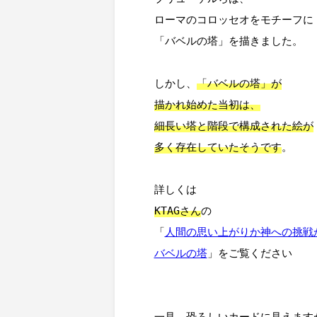
ローマのコロッセオをモチーフに

「バベルの塔」を描きました。

しかし、
「バベルの塔」が

描かれ始めた当初は、

細長い塔と階段で構成された絵が

多く存在していたそうです
。

KTAGさん
の

「
人間の思い上がりか神への挑戦か
バベルの塔
」をご覧ください

一見、恐ろしいカードに見えますが