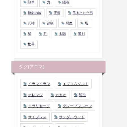
戦車
力
隠者
運命の輪
正義
吊るされた男
死神
節制
悪魔
塔
星
月
太陽
審判
世界
タグ(アロマ)
イランイラン
エプソムソルト
オレンジ
カカオ
熊油
クラリセージ
グレープフルーツ
サイプレス
サンダルウッド