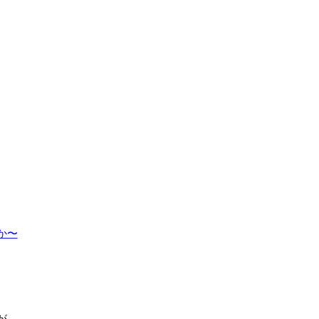
〜

、
