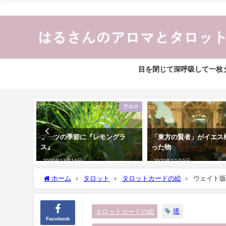
目を閉じて深呼吸して一枚タ
薬膳
アロマ
ブーツの季節に『レモングラ
「東方の賢者」がイエス
ス』
った物
2020年11月14日
2020年12月9日
ホーム
タロット
タロットカードの絵
ウェイト版
塔
タロットカードの絵
Facebook