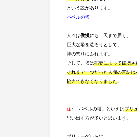
バベルの塔
人々は
傲慢
にも、天まで届く、

巨大な塔を造ろうとして、

神の怒りにふれます。

そして、塔は
稲妻によって破壊され
それまで一つだった人間の言語はバ
協力できなくなりました
。

注
:「バベルの塔」といえば
ブリ
思い出す方が多いと思います。

ブリューゲルらは、
