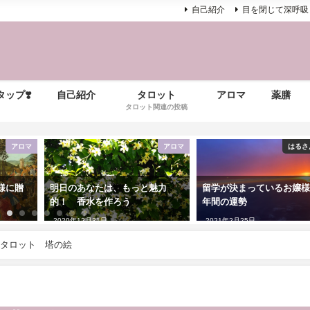
自己紹介
目を閉じて深呼吸
ップ❣️
自己紹介
タロット
アロマ
薬膳
タロット関連の投稿
アロマ
アロマ
はるさ
様に贈
明日のあなたは、もっと魅力
留学が決まっているお嬢
的！ 香水を作ろう
年間の運勢
2020年12月31日
2021年2月25日
タロット 塔の絵