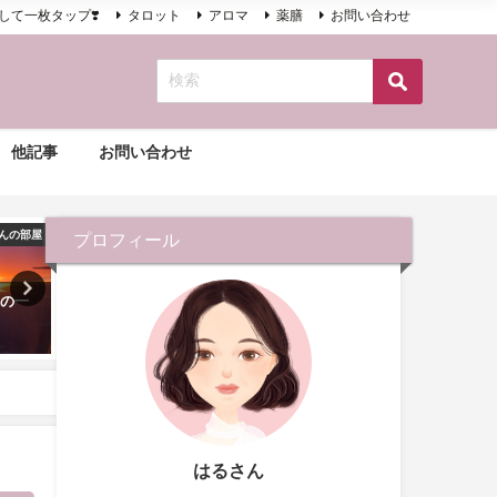
して一枚タップ❣️
タロット
アロマ
薬膳
お問い合わせ
他記事
お問い合わせ
んの部屋
古事記
プロフィール
様の一
疲労回復とアンチエイジング、
ナツメミルクティー
不眠改善にも！牡蠣
2020年8月22日
2020年11月19日
はるさん