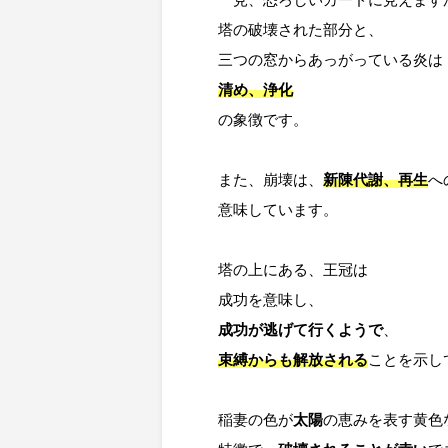
塔の破壊された部分と、

清め、浄化
の象徴です。

また、崩壊は、
新陳代謝、再生
へ
意味しています。

塔の上にある、王冠は

成功が逃げて行くようで
束縛からも解放される
ことを示し
稲妻の色が
太陽
の恵みを表す黄色な