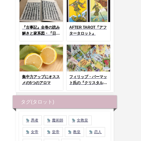
『古事記』全巻の読み
AFTER TAROT『アフ
解きと家系図・『日本
タータロット』
神話タロット』とコラ
ム
集中力アップにオスス
フィリップ・パーマッ
メの5つのアロマ
ト氏の『クリスタルタ
ロット』まとめページ
タグ(タロット)
愚者
魔術師
女教皇
女帝
皇帝
教皇
恋人