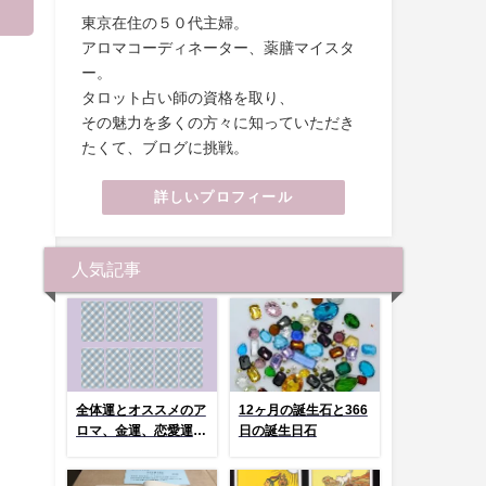
東京在住の５０代主婦。
アロマコーディネーター、薬膳マイスタ
ー。
タロット占い師の資格を取り、
その魅力を多くの方々に知っていただき
たくて、ブログに挑戦。
詳しいプロフィール
人気記事
全体運とオススメのア
12ヶ月の誕生石と366
ロマ、金運、恋愛運、
日の誕生日石
健康運 選んでタッ
プ！