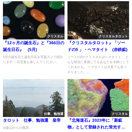
クリスタル
クリスタルタロット
『12ヶ月の誕生石』と『366日の
『クリスタルタロット』「ソー
誕生日石』 (5月)
ドの5 」・ヘマタイト (赤鉄鉱)
5月の誕生石と誕生日石を写真入りで紹介
ソードの5のクリスタルはヘマタイト。 ど
します！ 石言葉も楽しんでください...
んな状況に直面してもあなたを冷静にして
くれるかも。 ヘマタイトは火星でも見つ
かりました。...
仕事、勉強運
クリスタル
タロット 仕事、勉強運 皇帝
『北海道石』2023年に「新鉱
物」として登録された蛍光する
比叡山からの風景...