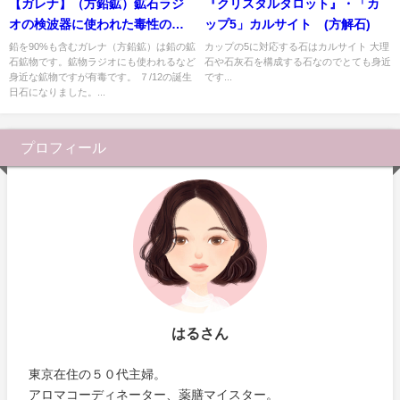
【ガレナ】（方鉛鉱）鉱石ラジ
『クリスタルタロット』・「カ
オの検波器に使われた毒性の鉱
ップ5」カルサイト (方解石)
物
鉛を90%も含むガレナ（方鉛鉱）は鉛の鉱
カップの5に対応する石はカルサイト 大理
石鉱物です。鉱物ラジオにも使われるなど
石や石灰石を構成する石なのでとても身近
身近な鉱物ですが有毒です。 ７/12の誕生
です...
日石になりました。...
プロフィール
はるさん
東京在住の５０代主婦。
アロマコーディネーター、薬膳マイスター。