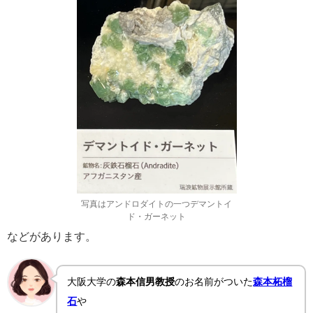
写真はアンドロダイトの一つデマントイ
ド・ガーネット
などがあります。
大阪大学の
森本信男教授
のお名前がついた
森本柘榴
石
や