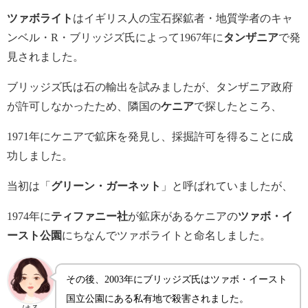
ツァボライト
はイギリス人の宝石探鉱者・地質学者のキャ
ンベル・R・ブリッジズ氏によって1967年に
タンザニア
で発
見されました。
ブリッジズ氏は石の輸出を試みましたが、タンザニア政府
が許可しなかったため、隣国の
ケニア
で探したところ、
1971年にケニアで鉱床を発見し、採掘許可を得ることに成
功しました。
当初は「
グリーン・ガーネット
」と呼ばれていましたが、
1974年に
ティファニー社
が鉱床があるケニアの
ツァボ・イ
ースト公園
にちなんでツァボライトと命名しました。
その後、2003年にブリッジズ氏はツァボ・イースト
国立公園にある私有地で殺害されました。