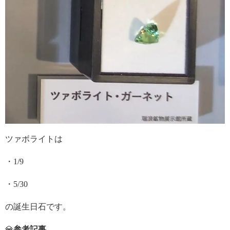
ツァボライトは
・1/9
・5/30
の誕生日石です。
💎
参考記事