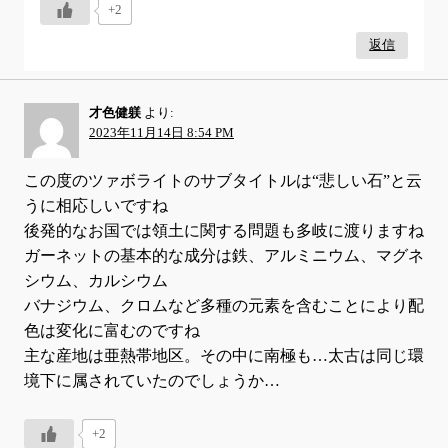
+2
返信
才色健躾
より:
2023年11月14日 8:54 PM
この度のツァボライトのサブタイトルは“悲しい石”と云
うに相応しいですね
後発的なお国では領土に関する問題も多岐に渡りますね
ガーネットの基本的な成分は鉄、アルミニウム、マグネ
シウム、カルシウム
バナジウム、クロムなど多種の元素を含むことにより配
色は変化に富むのですね
主な産地は亜熱帯地区。その中に南極も…太古は同じ環
境下に属されていたのでしょうか…
+2