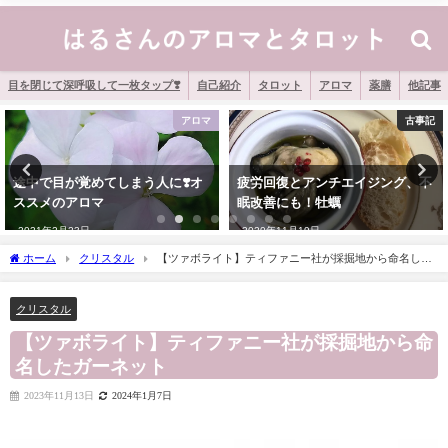
目を閉じて深呼吸して一枚タップ❣️
自己紹介
タロット
アロマ
薬膳
他記事
古事記
タロット
疲労回復とアンチエイジング、不
[タロット]あなたの『パーソナル
眠改善にも！牡蠣
カード』と2026年『イヤーカー
ド』は？
2020年11月19日
2025年12月31日
ホーム
クリスタル
【ツァボライト】ティファニー社が採掘地から命名した
ガーネット
クリスタル
【ツァボライト】ティファニー社が採掘地から命
名したガーネット
2023年11月13日
2024年1月7日