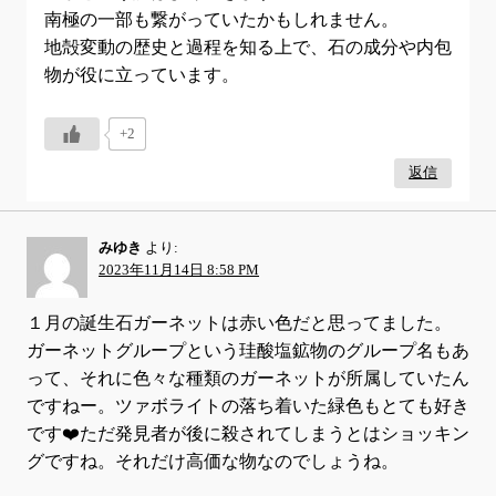
南極の一部も繋がっていたかもしれません。
地殻変動の歴史と過程を知る上で、石の成分や内包
物が役に立っています。
+2
返信
みゆき
より:
2023年11月14日 8:58 PM
１月の誕生石ガーネットは赤い色だと思ってました。
ガーネットグループという珪酸塩鉱物のグループ名もあ
って、それに色々な種類のガーネットが所属していたん
ですねー。ツァボライトの落ち着いた緑色もとても好き
です❤️ただ発見者が後に殺されてしまうとはショッキン
グですね。それだけ高価な物なのでしょうね。