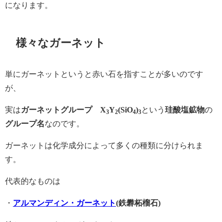
になります。
様々なガーネット
単にガーネットというと赤い石を指すことが多いのです
が、
実は
ガーネットグループ X
Y
(SiO
)
という
珪酸塩鉱物
の
3
2
4
3
グループ名
なのです。
ガーネットは化学成分によって多くの種類に分けられま
す。
代表的なものは
・
アルマンディン・ガーネット
(鉄礬柘榴石)