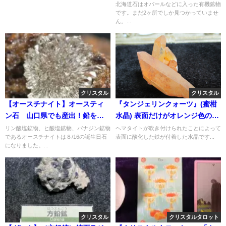
有機鉱物
北海道石はオパールなどに入った有機鉱物
です。まだ2ヶ所でしか見つかっていませ
ん。...
クリスタル
クリスタル
【オースチナイト】オースティ
『タンジェリンクォーツ』(蜜柑
ン石 山口県でも産出！鉛を含
水晶) 表面だけがオレンジ色の水
む鉱物
晶
リン酸塩鉱物、ヒ酸塩鉱物、バナジン鉱物
ヘマタイトが吹き付けられたことによって
であるオースチナイトは８/16の誕生日石
表面に酸化した鉄が付着した水晶です...
になりました。...
クリスタル
クリスタルタロット