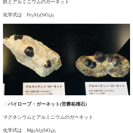
鉄とアルミニウムのガーネット
化学式は Fe
Al
(SiO
)
3
2
4
3
・
パイロープ・ガーネット(苦礬柘榴石)
マグネシウムとアルミニウムのガーネット
化学式は Mg
Al
(SiO
)
3
2
4
3