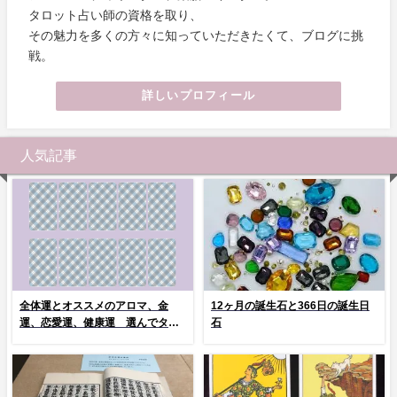
タロット占い師の資格を取り、
その魅力を多くの方々に知っていただきたくて、ブログに挑
戦。
詳しいプロフィール
人気記事
全体運とオススメのアロマ、金
12ヶ月の誕生石と366日の誕生日
運、恋愛運、健康運 選んでタッ
石
プ！