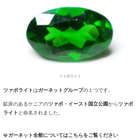
ツァボライト
ツァボライト
は
ガーネットグループ
の１つです。
鉱床のあるケニアの
ツァボ・イースト国立公園
から
ツァボ
ライト
と命名されました。
💎
ガーネット全般についてはこちらをご覧ください