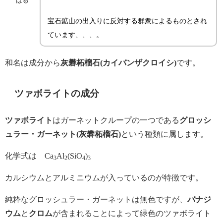
はる
宝石鉱山の出入りに反対する群衆によるものとされ
ています、、、。
和名は成分から
灰礬柘榴石(カイバンザクロイシ)
です。
ツァボライトの成分
ツァボライト
はガーネットクループの一つである
グロッシ
ュラー・ガーネット(灰礬柘榴石)
という種類に属します。
化学式は Ca
Al
(SiO
)
3
2
4
3
カルシウムとアルミニウムが入っているのが特徴です。
純粋なグロッシュラー・ガーネットは無色ですが、
バナジ
ウム
と
クロム
が含まれることによって緑色のツァボライト