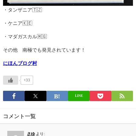
・タンザニア🇹🇿
・ケニア🇰🇪
・マダガスカル🇲🇬
その他 南極でも発見されています！
にほんブログ村
+33
LINE
コメント一覧
さゆ
より: