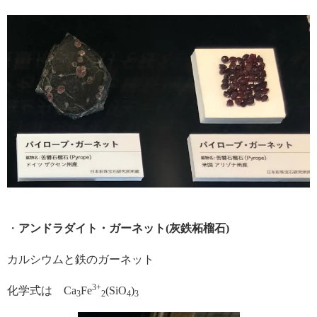
・
アンドラダイト・ガーネット(灰鉄柘榴石)
カルシウムと鉄のガーネット
3+
化学式は Ca
Fe
(SiO
)
3
2
4
3