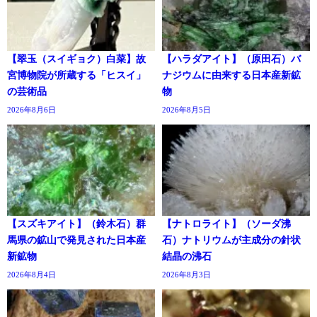
【翠玉（スイギョク）白菜】故
【ハラダアイト】（原田石）バ
宮博物院が所蔵する「ヒスイ」
ナジウムに由来する日本産新鉱
の芸術品
物
2026年8月6日
2026年8月5日
【スズキアイト】（鈴木石）群
【ナトロライト】（ソーダ沸
馬県の鉱山で発見された日本産
石）ナトリウムが主成分の針状
新鉱物
結晶の沸石
2026年8月4日
2026年8月3日