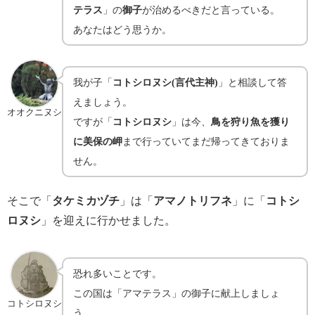
テラス
」の
御子
が治めるべきだと言っている。
あなたはどう思うか。
我が子「
コトシロヌシ(言代主神)
」と相談して答
えましょう。
オオクニヌシ
ですが「
コトシロヌシ
」は今、
鳥を狩り魚を獲り
に美保の岬
まで行っていてまだ帰ってきておりま
せん。
そこで「
タケミカヅチ
」は「
アマノトリフネ
」に「
コトシ
ロヌシ
」を迎えに行かせました。
恐れ多いことです。
この国は「アマテラス」の御子に献上しましょ
コトシロヌシ
う。