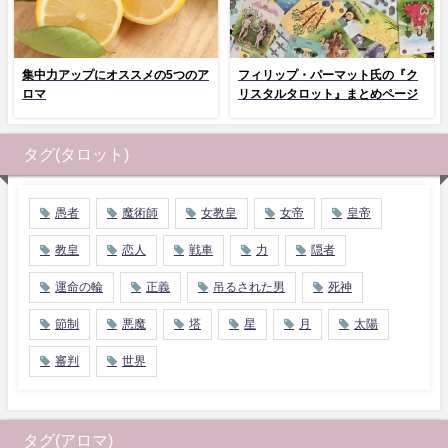
集中力アップにオススメの5つのア
フィリップ・パーマット氏の『ク
ロマ
リスタルタロット』まとめページ
タグ(タロット)
愚者
魔術師
女教皇
女帝
皇帝
教皇
恋人
戦車
力
隠者
運命の輪
正義
吊るされた男
死神
節制
悪魔
塔
星
月
太陽
審判
世界
タグ(アロマ)