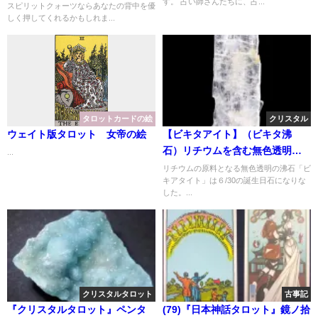
す。 占い師さんたちに、占...
スピリットクォーツならあなたの背中を優
しく押してくれるかもしれま...
タロットカードの絵
クリスタル
ウェイト版タロット 女帝の絵
【ビキタアイト】（ビキタ沸
石）リチウムを含む無色透明な
...
沸石
リチウムの原料となる無色透明の沸石「ビ
キアタイト」は６/30の誕生日石になりな
した。...
クリスタルタロット
古事記
『クリスタルタロット』ペンタ
(79)『日本神話タロット』鏡ノ拾