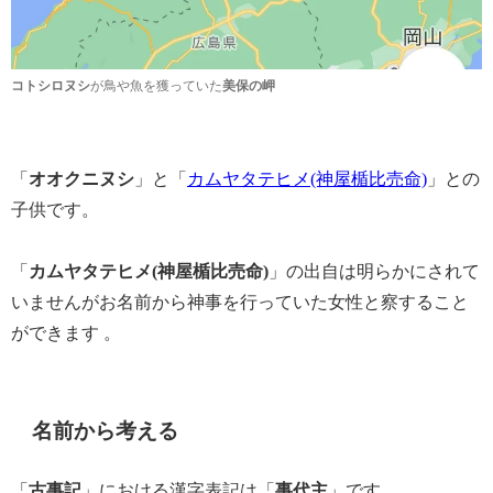
が鳥や魚を獲っていた
コトシロヌシ
美保の岬
「
オオクニヌシ
」と「
カムヤタテヒメ(神屋楯比売命)
」との
子供です。
「
カムヤタテヒメ(神屋楯比売命)
」の出自は明らかにされて
いませんがお名前から神事を行っていた女性と察すること
ができます 。
名前から考える
「
古事記
」における漢字表記は「
事代主
」です。