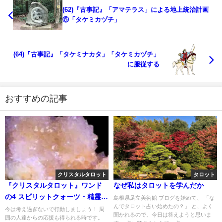
(62)『古事記』「アマテラス」による地上統治計画
⑤「タケミカヅチ」
(64)『古事記』「タケミナカタ」「タケミカヅチ」
に服従する
おすすめの記事
クリスタルタロット
タロット
『クリスタルタロット』ワンド
なぜ私はタロットを学んだか
の4 スピリットクォーツ・精霊水
島根県足立美術館 ブログを始めて、 「な
んでタロット占い始めたの？」 と、よく
晶
今は考え過ぎないで行動しましょう！ 周
聞かれるので、今日は答えようと思いま
囲の人達からの応援も得られる時です。