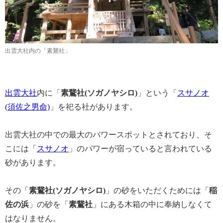
出雲大社内の「素鵞社」
出雲大社
内に「
素鵞社(ソガノヤシロ)
」という「
スサノオ
(須佐之男命)
」を祀る社があります。
出雲大社の中での最大のパワースポットとされており、そ
こには「
スサノオ
」のパワーが宿っていると言われている
砂があります。
その「
素鵞社(ソガノヤシロ)
」の砂をいただくためには「
稲
佐の浜
」の砂を「
素鵞社
」にある木箱の中に奉納しなくて
はなりません。