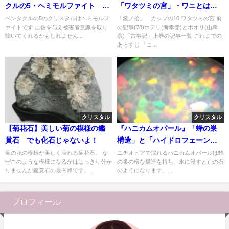
クルの5・ヘミモルファイト 異
「ワタツミの宮」・ワニとは何
極鉱
か
ペンタクルの5のクリスタルはヘミモルフ
「鏡ノ拾」 カップの10 ワタツミの宮 前
ァイトです 自信を与え被害者意識を取り
の記事(78)ホデリ(海幸彦)とホオリ(山幸
除いてくれるかもしれません...
彦)「古事記」上巻の記事一覧 これまでの
あらすじ 「コ...
クリスタル
クリスタル
【菊花石】美しい菊の模様の鑑
『ハニカムオパール』「蜂の巣
賞石 でも化石じゃないよ！
構造」と「ハイドロフェーン」
のレアストーン
菊の花の模様が美しく表れる菊花石。 な
エチオピアで採れるハニカムオパールは蜂
ぜこのような模様になるかははっきり分か
の巣の様な構造を持ち、水に浸すと別の石
りませんが鑑賞石の最高峰です。...
のようになります。...
プロフィール