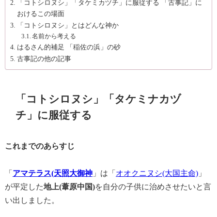
「コトシロヌシ」「タケミカヅチ」に服従する 「古事記」に
おけるこの場面
「コトシロヌシ」とはどんな神か
名前から考える
はるさん的補足 「稲佐の浜」の砂
古事記の他の記事
「コトシロヌシ」「タケミナカヅ
チ」に服従する
これまでのあらすじ
「
アマテラス(天照大御神
」は「
オオクニヌシ(大国主命)
」
が平定した
地上(葦原中国)
を自分の子供に治めさせたいと言
い出しました。