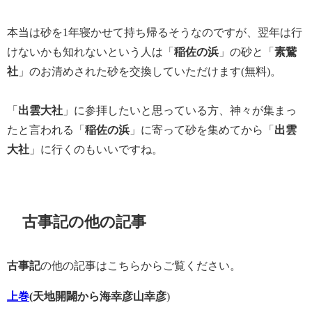
本当は砂を1年寝かせて持ち帰るそうなのですが、翌年は行
けないかも知れないという人は「
稲佐の浜
」の砂と「
素鵞
社
」のお清めされた砂を交換していただけます(無料)。
「
出雲大社
」に参拝したいと思っている方、神々が集まっ
たと言われる「
稲佐の浜
」に寄って砂を集めてから「
出雲
大社
」に行くのもいいですね。
古事記の他の記事
古事記
の他の記事はこちらからご覧ください。
上巻
(天地開闢から海幸彦山幸彦
)