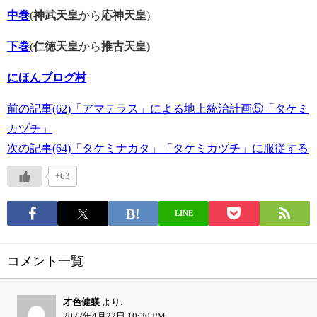
中巻
(
神武天皇
から
応神天皇
)
下巻
(
仁徳天皇
から
推古天皇)
にほんブログ村
前の記事(62)「アマテラス」による地上統治計画⑤「タケミ
カヅチ」
次の記事(64)「タケミナカタ」「タケミカヅチ」に服従する
+63
LINE
コメント一覧
才色健躾
より:
2022年4月22日 10:30 PM