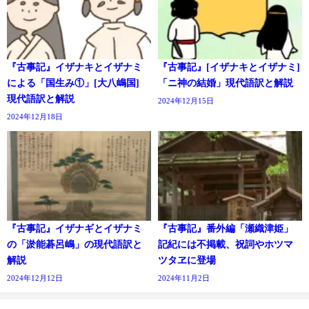
『古事記』イザナキとイザナミ
『古事記』[イザナキとイザナミ]
による「国生み①」[大八嶋国]
「ニ神の結婚」現代語訳と解説
現代語訳と解説
2024年12月15日
2024年12月18日
『古事記』イザナギとイザナミ
『古事記』番外編「瀬織津姫」
の「淤能碁呂嶋」の現代語訳と
記紀には不掲載、祝詞やホツマ
解説
ツタヱに登場
2024年12月12日
2024年11月2日