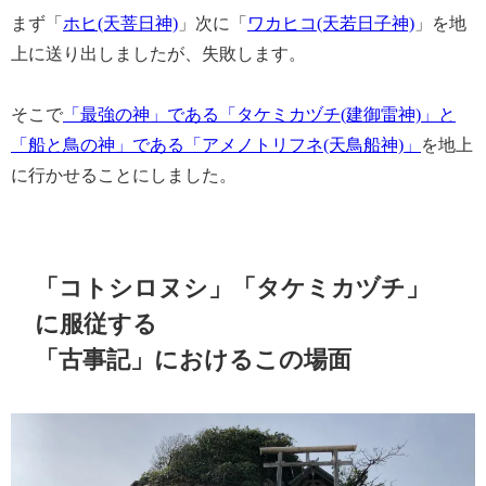
まず「
ホヒ(天菩日神)
」次に「
ワカヒコ(天若日子神)
」を地
上に送り出しましたが、失敗します。
そこで
「最強の神」である「タケミカヅチ(建御雷神)」と
「船と鳥の神」である「アメノトリフネ(天鳥船神)」
を地上
に行かせることにしました。
「コトシロヌシ」「タケミカヅチ」
に服従する
「古事記」におけるこの場面