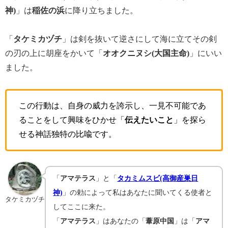
神)
」は
稲佐の浜
に降り立ちました。
「
タケミカヅチ
」は剣を抜いて逆さにして海に立てその剣
の刃の上に胡座をかいて「
オオクニヌシ(大国主命)
」にいい
ました。
この行動は、自身の威力を誇示し、一見不可能であ
ることをして興味をひかせ「
伝えたいこと
」を探ら
せる神話独特の比喩です。
「
アマテラス
」と「
タカミムスビ(高御産巣日
神)
」の勅によって私はあなたに聞いてくる使者と
タケミカヅチ
してここに来た。
「
アマテラス
」はあなたの「
葦原中国
」は「
アマ