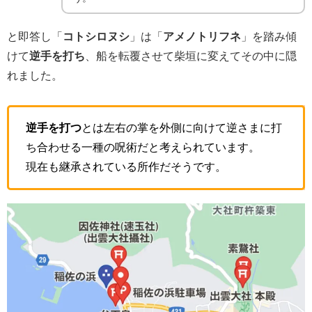
と即答し「
コトシロヌシ
」は「
アメノトリフネ
」を踏み傾
けて
逆手を打ち
、船を転覆させて柴垣に変えてその中に隠
れました。
逆手を打つ
とは左右の掌を外側に向けて逆さまに打
ち合わせる一種の呪術だと考えられています。
現在も継承されている所作だそうです。