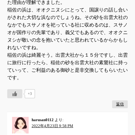
た理由が理解できました。
稲佐の浜は、オオクニヌシにとって、国譲りの話し合い
がされた大切な浜なのでしょうね。その砂を出雲大社の
なかでもスサノオを祀っている社に収めるのは、スサノ
オが国作りの先輩であり、義父でもあるので、オオクニ
ヌシが敬いの念を抱いていたと思われているからかもし
れないですね。
稲佐の浜は綺麗そう。出雲大社から１５分ですし、出雲
に旅行に行ったら、稲佐の砂を出雲大社の素鵞社に持っ
ていって、ご利益のある御砂と是非交換してもらいたい
です。
+3
返信
harusan0112
より:
2022年4月23日 9:58 PM