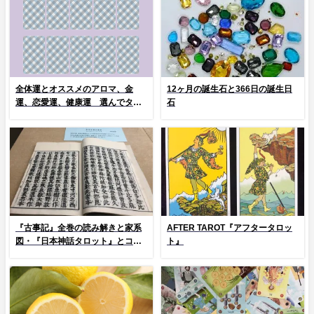
全体運とオススメのアロマ、金
12ヶ月の誕生石と366日の誕生日
運、恋愛運、健康運 選んでタッ
石
プ！
『古事記』全巻の読み解きと家系
AFTER TAROT『アフタータロッ
図・『日本神話タロット』とコラ
ト』
ム