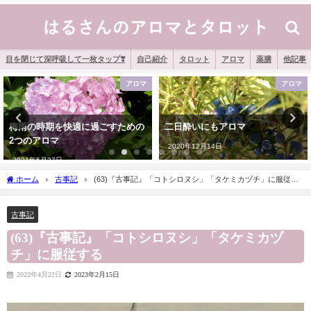
目を閉じて深呼吸して一枚タップ❣️
自己紹介
タロット
アロマ
薬膳
他記事
アロマ
アロマ
二日酔いにもアロマ
35歳から激減！女性ホルモン分泌
促進を期待できる4つのアロマ
2020年12月14日
2020年9月18日
ホーム
古事記
(63)『古事記』「コトシロヌシ」「タケミカヅチ」に服従す
る
古事記
(63)『古事記』「コトシロヌシ」「タケミカヅ
チ」に服従する
2022年4月22日
2023年2月15日