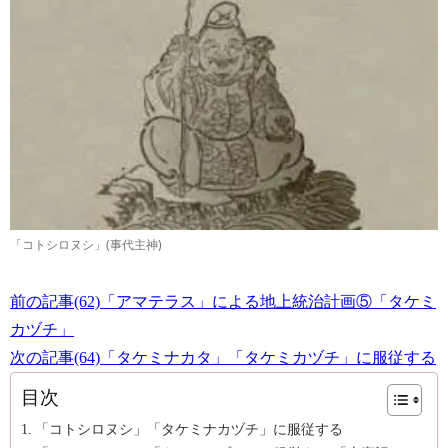
「コトシロヌシ」(事代主神)
前の記事(62)「アマテラス」による地上統治計画⑤「タケミ
カヅチ」
次の記事(64)「タケミナカタ」「タケミカヅチ」に服従する
目次
「コトシロヌシ」「タケミナカヅチ」に服従する