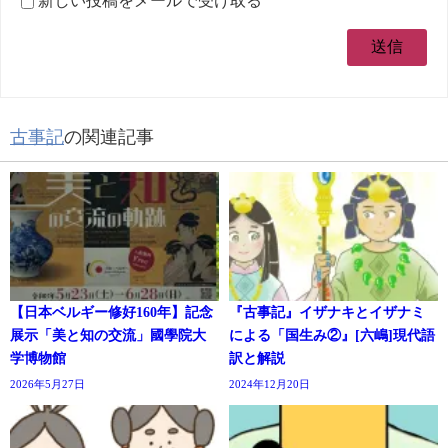
新しい投稿をメールで受け取る
古事記
の関連記事
【日本ベルギー修好160年】記念
『古事記』イザナキとイザナミ
展示「美と知の交流」國學院大
による「国生み②』[六嶋]現代語
学博物館
訳と解説
2026年5月27日
2024年12月20日