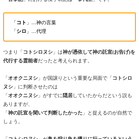
「
コト
」…神の言葉
「
シロ
」…代理
つまり「
コトシロヌシ
」は
神が憑依して神の託宣(お告げ)を
代行する霊能者
だったと考えられます。
「
オオクニヌシ
」が国譲りという重要な局面で「
コトシロ
ヌシ
」に判断させたのは
「
オオクニヌシ
」がすでに
隠居
していたからだという説も
ありますが、
「
神の託宣を聞いて判断したかった
」と捉えるのが自然で
しょう。
「
コトシロヌシ
」が
鳥を狩り魚を獲りに行っているという