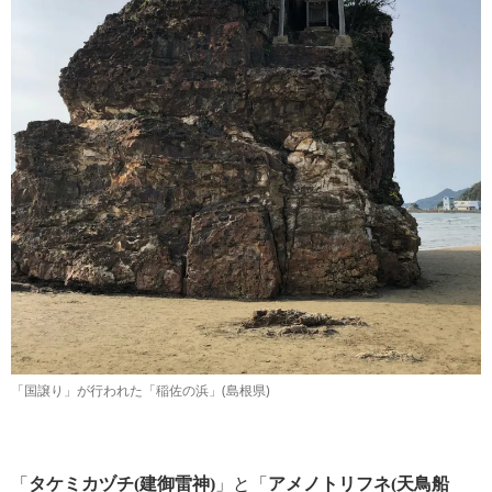
「国譲り」が行われた「稲佐の浜」(島根県)
「
タケミカヅチ(建御雷神)
」と「
アメノトリフネ(天鳥船