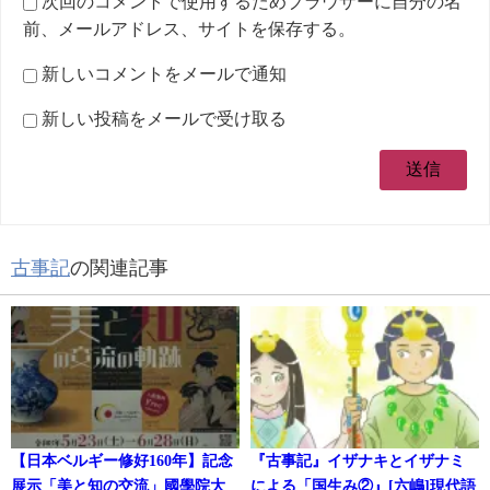
次回のコメントで使用するためブラウザーに自分の名
前、メールアドレス、サイトを保存する。
新しいコメントをメールで通知
新しい投稿をメールで受け取る
古事記
の関連記事
【日本ベルギー修好160年】記念
『古事記』イザナキとイザナミ
展示「美と知の交流」國學院大
による「国生み②』[六嶋]現代語