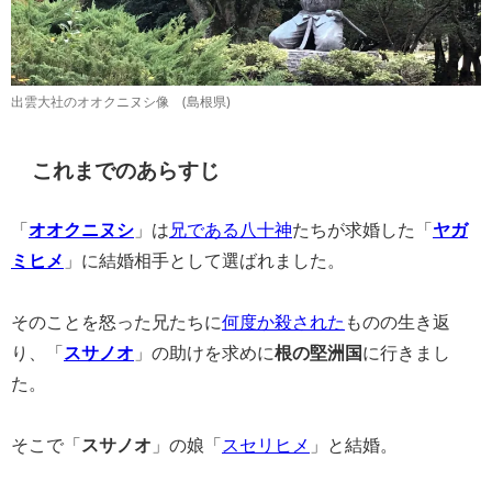
出雲大社のオオクニヌシ像 (島根県)
これまでのあらすじ
「
オオクニヌシ
」は
兄である八十神
たちが求婚した「
ヤガ
ミヒメ
」に結婚相手として選ばれました。
そのことを怒った兄たちに
何度か殺された
ものの生き返
り、「
スサノオ
」の助けを求めに
根の堅洲国
に行きまし
た。
そこで「
スサノオ
」の娘「
スセリヒメ
」と結婚。