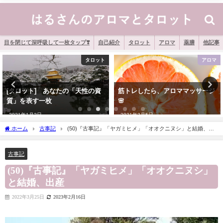
目を閉じて深呼吸して一枚タップ❣️
自己紹介
タロット
アロマ
薬膳
他記事
タロット
アロマ
[タロット] あなたの「天性の資
筋トレしたら、アロママッサージ
質」を表す一枚
🌸
2021年1月2日
2021年3月5日
ホーム
古事記
(50)『古事記』「ヤガミヒメ」「オオクニヌシ」と結婚、出
産
古事記
(50)『古事記』「ヤガミヒメ」「オオクニヌシ」
と結婚、出産
2022年3月25日
2023年2月16日