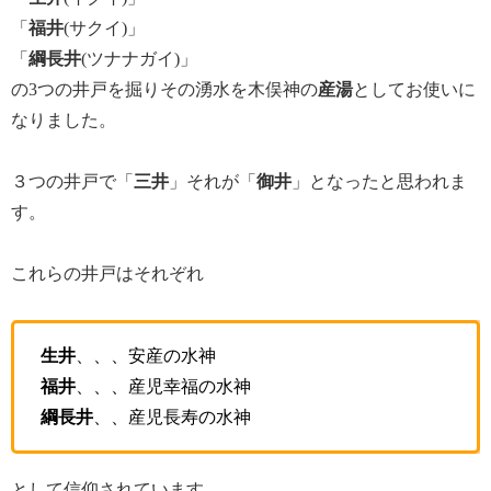
「
福井
(サクイ)」
「
綱長井
(ツナナガイ)」
の3つの井戸を掘りその湧水を木俣神の
産湯
としてお使いに
なりました。
３つの井戸で「
三井
」それが「
御井
」となったと思われま
す。
これらの井戸はそれぞれ
生井
、、、安産の水神
福井
、、、産児幸福の水神
綱長井
、、産児長寿の水神
として信仰されています。