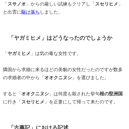
「
スサノオ
」からの厳しい試練もクリアし「
スセリヒメ
」
と出雲に
駆け落ち
しました。
「ヤガミヒメ」はどうなったのでしょうか
「
ヤガミヒメ
」は気の毒な女性です。
隣国から求婚に来るほどの美貌の女性だったのですが数多
の求婚者の中から「
オオクニヌシ
」を選びました。
すると「
オオクニヌシ
」は何度も殺された挙句
根の堅洲国
に行き「
スセリヒメ
」を正妻にして帰って来たのです。
「古事記」における記述