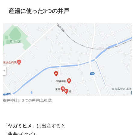
産湯に使った3つの井戸
御井神社と３つの井戸(島根県)
「
ヤガミヒメ
」は出産すると
「
生井
(イクイ)」