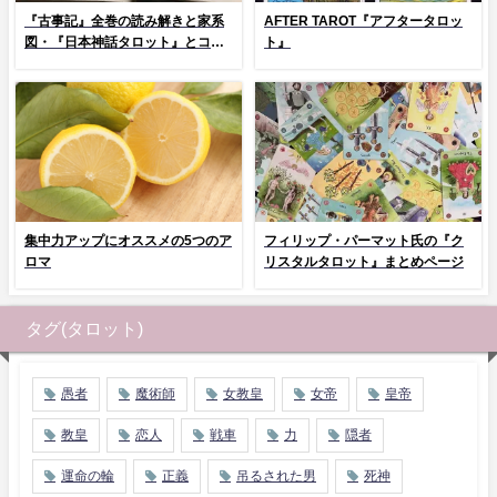
『古事記』全巻の読み解きと家系
AFTER TAROT『アフタータロッ
図・『日本神話タロット』とコラ
ト』
ム
集中力アップにオススメの5つのア
フィリップ・パーマット氏の『ク
ロマ
リスタルタロット』まとめページ
タグ(タロット)
愚者
魔術師
女教皇
女帝
皇帝
教皇
恋人
戦車
力
隠者
運命の輪
正義
吊るされた男
死神