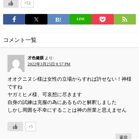
+52
LINE
コメント一覧
才色健躾
より:
2022年3月25日 9:57 PM
オオクニヌシ様は女性の立場からすれば許せない！神様
ですね
ヤガミヒメ様、可哀想に尽きます
自身の試練は克服の為にあるものと解釈しました
しかし周囲を不幸にすることは神の所業と思えません
+5
返信