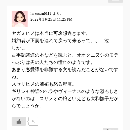
harusan0112
より:
2022年3月25日 11:25 PM
ヤガミヒメは本当に可哀想過ぎます。
婚約者が正妻を連れて戻って来るって、、、泣
しかし
古事記関連の本などを読むと、オオクニヌシのモテ
っぷりは男の人たちの憧れのようです。
あまり恋愛譚を非難する文を読んだことがないです
ね。
スセリヒメの嫉妬も怒る程度。
ギリシャ神話のへラやヴィーナスのような恐ろしさ
がないのは、スサノオの娘といえども大和撫子だか
らでしょうか。
+6