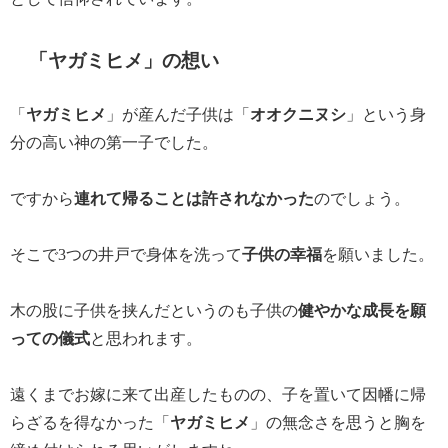
「ヤガミヒメ」の想い
「
ヤガミヒメ
」が産んだ子供は「
オオクニヌシ
」という身
分の高い神の第一子でした。
ですから
連れて帰ることは許されなかった
のでしょう。
そこで3つの井戸で身体を洗って
子供の幸福
を願いました。
木の股に子供を挟んだというのも子供の
健やかな成長を願
っての儀式
と思われます。
遠くまでお嫁に来て出産したものの、子を置いて因幡に帰
らざるを得なかった「
ヤガミヒメ
」の無念さを思うと胸を