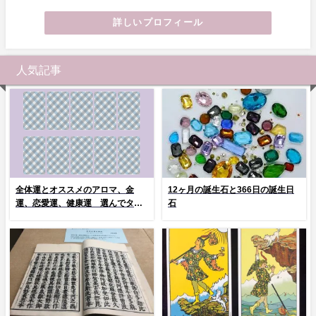
詳しいプロフィール
人気記事
全体運とオススメのアロマ、金
12ヶ月の誕生石と366日の誕生日
運、恋愛運、健康運 選んでタッ
石
プ！