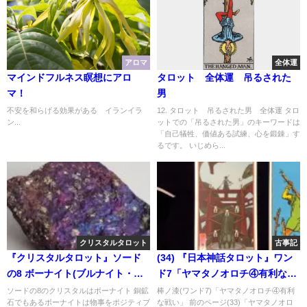
アロマ
全体運
マインドフルネス瞑想にアロ
タロット 全体運 吊るされた
マ！
男
不安を和らげる効果がある イランイラ
12. タロット 吊るされた男 全体運 タロ
ン...
ットでの「吊るされた男」のキーワードは
「自己犠牲、価値ある試練、心を鍛錬」す
るです。 いじめら...
クリスタルタロット
古事記
『クリスタルタロット』ソード
(34) 『日本神話タロット』ワン
の8 ボーナイト(ブルナイト・斑
ド7「ヤマタノオロチ④有利な戦
銅鉱)
い」
ソードの8のクリスタルはボーナイト 銅鉱
棒ノ漆(ワンド7)「ヤマタノオロチ④有利
石でもあるボーナイトは物事をポジティブ
な戦い」 前のページ(33)「ヤマタノオロ