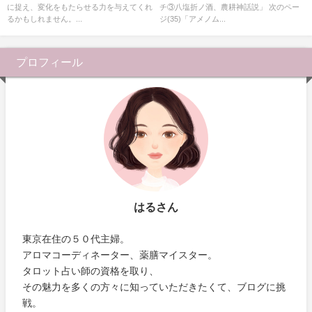
に捉え、変化をもたらせる力を与えてくれ
チ③八塩折ノ酒、農耕神話説」 次のペー
るかもしれません。...
ジ(35)「アメノム...
プロフィール
はるさん
東京在住の５０代主婦。
アロマコーディネーター、薬膳マイスター。
タロット占い師の資格を取り、
その魅力を多くの方々に知っていただきたくて、ブログに挑
戦。