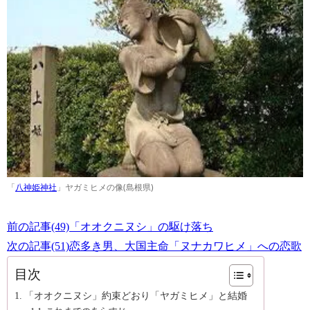
「
八神姫神社
」ヤガミヒメの像(島根県)
前の記事(49)「オオクニヌシ」の駆け落ち
次の記事(51)恋多き男、大国主命「ヌナカワヒメ」への恋歌
目次
「オオクニヌシ」約束どおり「ヤガミヒメ」と結婚