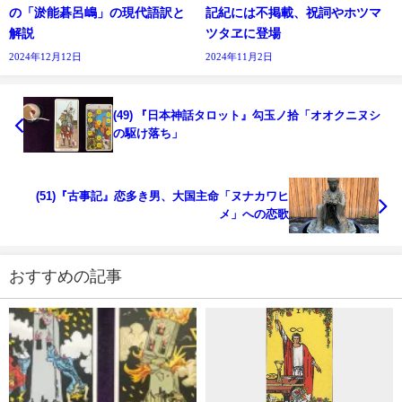
の「淤能碁呂嶋」の現代語訳と
記紀には不掲載、祝詞やホツマ
解説
ツタヱに登場
2024年12月12日
2024年11月2日
(49) 『日本神話タロット』勾玉ノ拾「オオクニヌシ
の駆け落ち」
(51)『古事記』恋多き男、大国主命「ヌナカワヒ
メ」への恋歌
おすすめの記事