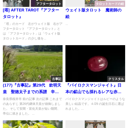
アフタータロット
タロットカードの絵
[塔] AFTER TAROT『アフター
ウェイト版タロット 魔術師の
タロット』
絵
「塔」のカード 左がウェイト版 右がア
...
フタータロット 『アフタータロット』と
は 「アフタータロット」は「ウェイト版
タロットカード」の少し後を...
古事記
クリスタル
(177)『古事記』第29代 欽明天
『パイロクスマンジャイト』日
皇 聖徳太子までの系譜 辛亥
本の鉱山でも採れるレアな赤い
の変
結晶
奈良県桜井市 前の記事 次の記事 これまで
パイロクスマンジャイトはルビーのような
のあらすじ 第26代継体天皇が崩御しまし
美しい結晶です。４/29 の誕生日石に選ば
た。 そして安閑・宣化天皇が短い期間、
れました。...
帝位に就きました。 ...