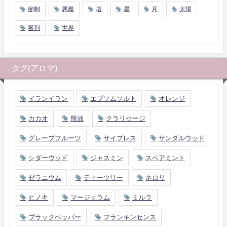
節制
悪魔
塔
星
月
太陽
審判
世界
タグ(アロマ)
イランイラン
エプソムソルト
オレンジ
カカオ
熊油
クラリセージ
グレープフルーツ
サイプレス
サンダルウッド
シダーウッド
ジャスミン
スペアミント
ゼラニウム
ティーツリー
ネロリ
ヒノキ
マージョラム
ミルラ
ブラックペッパー
フランキンセンス