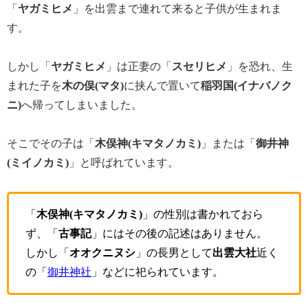
「
ヤガミヒメ
」を出雲まで連れて来ると子供が生まれま
す。
しかし「
ヤガミヒメ
」は正妻の「
スセリヒメ
」を恐れ、生
まれた子を
木の俣(マタ)
に挟んで置いて
稲羽国(イナバノク
ニ)
へ帰ってしまいました。
そこでその子は「
木俣神(キマタノカミ)
」または「
御井神
(ミイノカミ)
」と呼ばれています。
「
木俣神(キマタノカミ)
」の性別は書かれておら
ず、「
古事記
」にはその後の記述はありません。
しかし「
オオクニヌシ
」の長男として
出雲大社
近く
の「
御井神社
」などに祀られています。