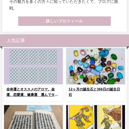
その魅力を多くの方々に知っていただきたくて、ブログに挑
戦。
詳しいプロフィール
人気記事
全体運とオススメのアロマ、金
12ヶ月の誕生石と366日の誕生日
運、恋愛運、健康運 選んでタッ
石
プ！