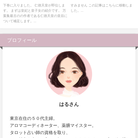
石之日売
下巻に入りました。 仁徳天皇が即位しま
すみません この記事はこちらに移動しま
す。 まずは皇妃と皇子女の紹介です。 万
した。...
葉集最古のの作者である仁徳天皇の皇后に
ついて補足します。...
プロフィール
はるさん
東京在住の５０代主婦。
アロマコーディネーター、薬膳マイスター。
タロット占い師の資格を取り、