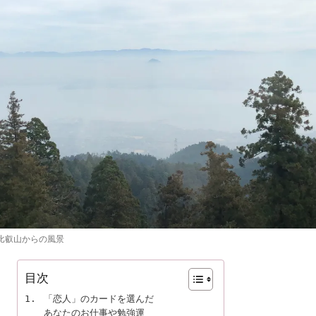
比叡山からの風景
目次
「恋人」のカードを選んだ

あなたのお仕事や勉強運
