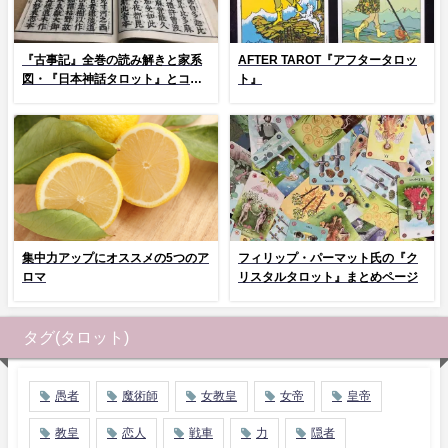
『古事記』全巻の読み解きと家系
AFTER TAROT『アフタータロッ
図・『日本神話タロット』とコラ
ト』
ム
集中力アップにオススメの5つのア
フィリップ・パーマット氏の『ク
ロマ
リスタルタロット』まとめページ
タグ(タロット)
愚者
魔術師
女教皇
女帝
皇帝
教皇
恋人
戦車
力
隠者