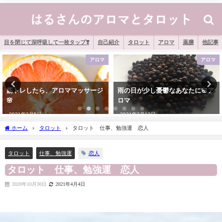
目を閉じて深呼吸して一枚タップ❣️
自己紹介
タロット
アロマ
薬膳
他記事
アロマ
タロット
雨の日が少し憂鬱なあなたに🌸ア
[タロット] あなたの「天性の資
ロマ
質」を表す一枚
2021年3月13日
2021年1月2日
ホーム
タロット
タロット 仕事、勉強運 恋人
恋人
タロット
仕事、勉強運
タロット 仕事、勉強運 恋人
2020年10月30日
2021年4月4日