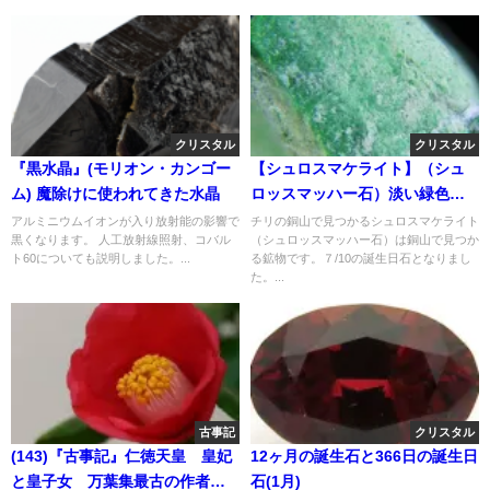
クリスタル
クリスタル
『黒水晶』(モリオン・カンゴー
【シュロスマケライト】（シュ
ム) 魔除けに使われてきた水晶
ロッスマッハー石）淡い緑色の
宝石
アルミニウムイオンが入り放射能の影響で
チリの銅山で見つかるシュロスマケライト
黒くなります。 人工放射線照射、コバル
（シュロッスマッハー石）は銅山で見つか
ト60についても説明しました。...
る鉱物です。７/10の誕生日石となりまし
た。...
古事記
クリスタル
(143)『古事記』仁徳天皇 皇妃
12ヶ月の誕生石と366日の誕生日
と皇子女 万葉集最古の作者
石(1月)