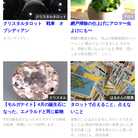
クリスタルタロット
アロマ
クリスタルタロット 戦車 オ
網戸掃除の仕上げにアロマ〜虫
ブシディアン
よけにも〜
オブシディアン...
雑菌の繁殖も抑え、虫よけ効果抜群のペパ
ーミント 暖かくなってきました そろそ
ろ、花粉も気にならなくなる 季節、 思い
っきり窓を開けて、 いい...
クリスタル
はるさんの部屋
【モルガナイト】4月の誕生石に
タロットで占えること、占えな
なった、エメラルドと同じ鉱物
いこと
4月の誕生石となったモルガナイトの命名
老後のことは占えません タロットで占え
の由来、特徴について説明します。...
ることは 現在の状況や近い未来 占いに来
る方の多くは、 未来を知りたいと思いま
す。 けれども、自分自身...