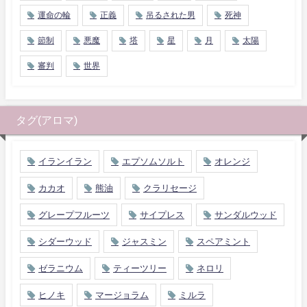
運命の輪
正義
吊るされた男
死神
節制
悪魔
塔
星
月
太陽
審判
世界
タグ(アロマ)
イランイラン
エプソムソルト
オレンジ
カカオ
熊油
クラリセージ
グレープフルーツ
サイプレス
サンダルウッド
シダーウッド
ジャスミン
スペアミント
ゼラニウム
ティーツリー
ネロリ
ヒノキ
マージョラム
ミルラ