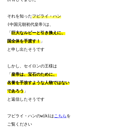
それを知った
フビライ・ハン
(中国元朝初代皇帝)は、

「
巨大なルビーと引き換えに、

国全体を手渡す！
」

と申し出たそうです

しかし、セイロンの王様は

「
皇帝は、宝石のために、

名誉を手放すような人物ではない

であろう
」

と返信したそうです

フビライ・ハンのwikiは
こちら
を

ご覧ください
