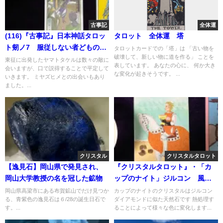
古事記
全体運
(116)『古事記』日本神話タロッ
タロット 全体運 塔
ト剱ノ7 服従しない者どもの
タロットカードでの「塔」は 「古い物を
破壊して、新しい物に道を作る」 ことを
「暗躍」
東征に出発したヤマトタケルは数々の敵に
表しています。 あなたの心に、 何か大き
会いますが、口で説得することで平定して
な変化が起きそうです。 ...
いきます。 ミヤズヒメとの出会いもあり
ました。...
クリスタル
クリスタルタロット
【逸見石】岡山県で発見され、
『クリスタルタロット』・「カ
岡山大学教授の名を冠した鉱物
ップのナイト」ジルコン 風信
子石
岡山県高梁市にある布賀鉱山でだけ見つか
カップのナイトのクリスタルはジルコン
る、青紫色の逸見石は６/28の誕生日石で
ダイアモンドに似た天然石です 熱処理す
す。...
ることによって様々な色に変化します...