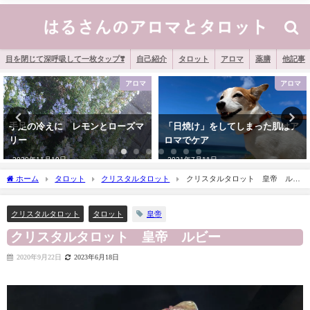
目を閉じて深呼吸して一枚タップ❣️
自己紹介
タロット
アロマ
薬膳
他記事
ロマ
アロマ
ア
ズマ
「日焼け」をしてしまった肌はア
アロマで 赤ちゃんも安心 
ロマでケア
けスプレー
2021年7月11日
2020年8月22日
ホーム
タロット
クリスタルタロット
クリスタルタロット 皇帝 ルビ
ー
皇帝
クリスタルタロット
タロット
クリスタルタロット 皇帝 ルビー
2020年9月22日
2023年6月18日