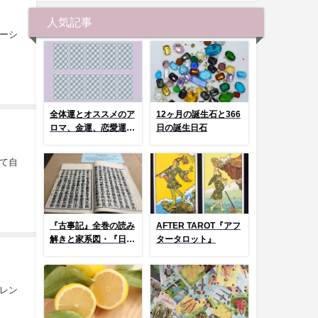
人気記事
ーシ
全体運とオススメのア
12ヶ月の誕生石と366
ロマ、金運、恋愛運、
日の誕生日石
健康運 選んでタッ
プ！
て自
『古事記』全巻の読み
AFTER TAROT『アフ
解きと家系図・『日本
タータロット』
神話タロット』とコラ
ム
レン