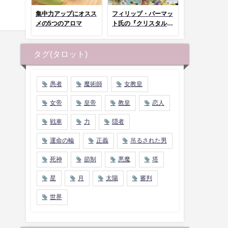
集中力アップにオスス
フィリップ・パーマッ
メの5つのアロマ
ト氏の『クリスタルタ
ロット』まとめページ
タグ(タロット)
愚者
魔術師
女教皇
女帝
皇帝
教皇
恋人
戦車
力
隠者
運命の輪
正義
吊るされた男
死神
節制
悪魔
塔
星
月
太陽
審判
世界