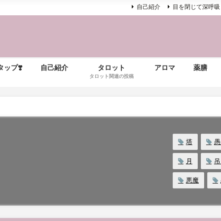
自己紹介
目を閉じて深呼吸
ップ❣️
自己紹介
タロット
アロマ
薬膳
タロット関連の投稿
塔
愚
月
吊
悪魔