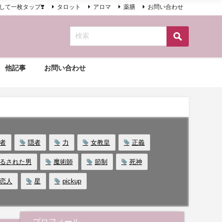
して一枚タップ❣️
タロット
アロマ
薬膳
お問い合わせ
他記事
お問い合わせ
者
隠者
力
女教皇
正義
るされた男
魔術師
節制
死神
恋人
星
pickup
プロフィール