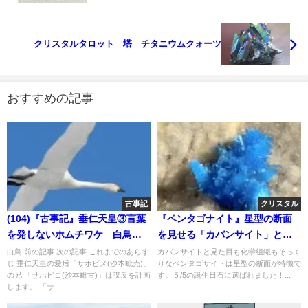
クリスタルタロット 塔 チタニウムクォーツ
おすすめの記事
古事記
クリスタル
(104)『古事記』垂仁天皇③言葉
『ペンタゴナイト』星型の断面
を発しないホムチワケ 白鳥と
を見せる「カバンサイト」と同
は
質異像
白鳥 前の記事 次の記事 これまでのあらす
カバンサイトと見た目も化学組織もそっく
じ 垂仁天皇の愛后「サホビメ(沙本毗売)」
りなペンタゴサイトは星型の断面が特徴で
の兄 「サホビコ(沙本毗古)」は謀反を計画
す。５/5の誕生日石に選ばれました！...
します。 「サ...