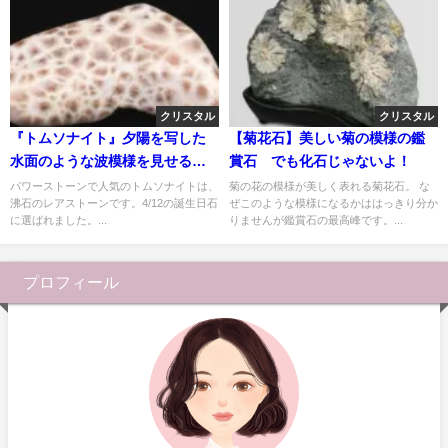
クリスタル
クリスタル
『トムソナイト』夕陽を写した
【菊花石】美しい菊の模様の鑑
水面のような波模様を見せる
賞石 でも化石じゃないよ！
【沸石】
パワーストーンで人気のトムソナイトは、
菊の花の模様が美しく表れる菊花石。 な
沸石のレアストーンです。4/12の誕生日石
ぜこのような模様になるかははっきり分か
に選ばれました。...
りませんが鑑賞石の最高峰です。...
プロフィール