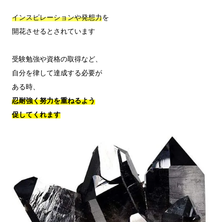
インスピレーションや発想力
を

開花させるとされています

受験勉強や資格の取得など、

自分を律して達成する必要が

忍耐強く努力を重ねるよう

促してくれます