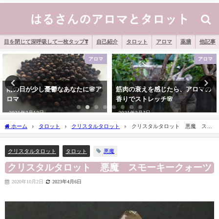
目を閉じて深呼吸して一枚タップ❣️
自己紹介
タロット
アロマ
薬膳
他記事
アロマ
薬膳
筋肉の衰えを感じたら、アロマの
髪に、肌に「貴族の美容食」クル
香りでストレッチ🌸
ミ
2021年3月7日
2020年10月26日
ホーム
タロット
クリスタルタロット
クリスタルタロット 悪魔 スモ
ーキークォーツ
悪魔
クリスタルタロット
タロット
クリスタルタロット 悪魔 スモーキークォーツ
2020年10月2日
2023年4月6日