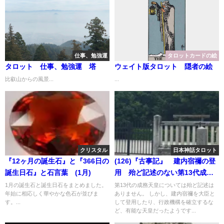
仕事、勉強運
タロットカードの絵
タロット 仕事、勉強運 塔
ウェイト版タロット 隠者の絵
比叡山からの風景...
...
クリスタル
日本神話タロット
『12ヶ月の誕生石』と『366日の
(126)『古事記』 建内宿禰の登
誕生日石』と石言葉 (1月)
用 殆ど記述のない第13代成務
天皇
1月の誕生石と誕生日石をまとめました。
第13代の成務天皇については殆ど記述は
年始に相応しく華やかな色石が並びま
ありません。 しかし、建内宿禰を大臣と
す。...
して登用したり、行政機構を確立するな
ど、有能な天皇だったようです...