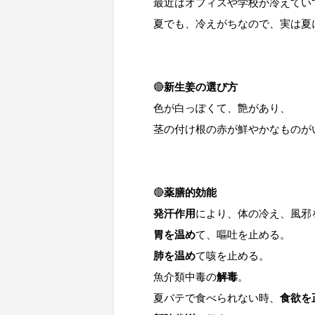
最近はオフィスや学校が冷えていて
夏でも、冷えがちなので、実は夏
🔴
新生姜の選び方
色が白っぽくて、艶があり、

茎の付け根の赤が鮮やかなものが
🔴
薬膳的効能
発汗作用
胃を温め
肺を温め
て咳を止める。

魚介類中毒の
解毒
。

夏バテで食べられない時、
食欲を