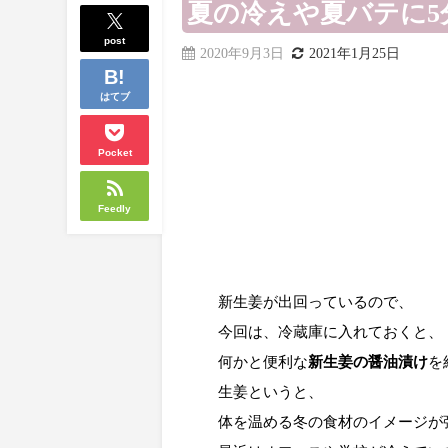
夏の冷えや夏バテに5
post
2020年9月3日
2021年1月25日
はてブ
Pocket
Feedly
新生姜が出回っているので、

今回は、冷蔵庫に入れておくと、

何かと便利な
新生姜の醤油漬け
を
生姜というと、

体を温める冬の食材のイメージが強