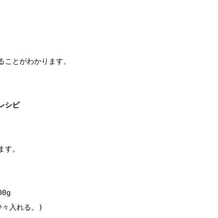
ることがわかります。

レシピ
す。

g

々入れる。)
