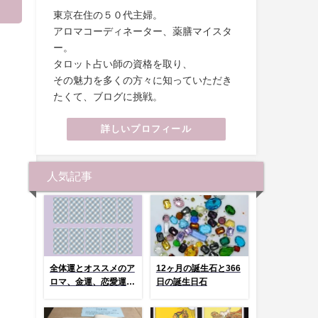
東京在住の５０代主婦。
アロマコーディネーター、薬膳マイスタ
ー。
タロット占い師の資格を取り、
その魅力を多くの方々に知っていただき
たくて、ブログに挑戦。
詳しいプロフィール
人気記事
全体運とオススメのア
12ヶ月の誕生石と366
ロマ、金運、恋愛運、
日の誕生日石
健康運 選んでタッ
プ！