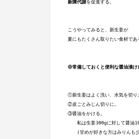
新陳代謝
を促進する。

こうやってみると、新生姜が

夏にもたくさん取りたい食材であ
🔴
常備しておくと便利な醤油漬け
①新生姜はよく洗い、水気を切りま
②皮ごとみじん切りに。

③醤油をかける。

　　私は生姜300gに対して醤油100
　　(甘めが好きな方はみりんも少