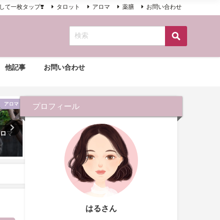
して一枚タップ❣️
タロット
アロマ
薬膳
お問い合わせ
他記事
お問い合わせ
アロマ
アロマ
プロフィール
アロマ
家庭的で優しい人に贈りたい
「古事記」にも登場する「
バニラクリーム
き」
2020年10月21日
2020年10月28日
はるさん