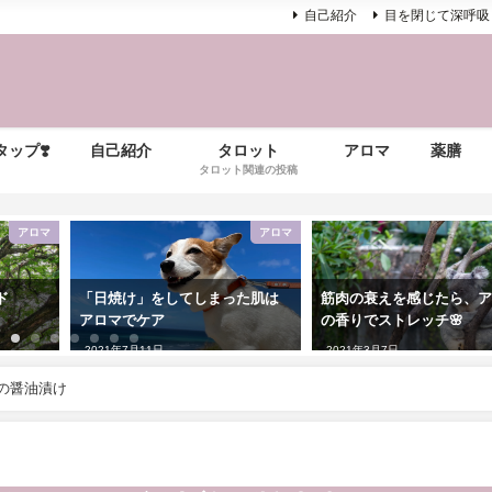
自己紹介
目を閉じて深呼吸
ップ❣️
自己紹介
タロット
アロマ
薬膳
タロット関連の投稿
アロマ
アロマ
ド
「日焼け」をしてしまった肌は
筋肉の衰えを感じたら、
アロマでケア
の香りでストレッチ🌸
2021年7月11日
2021年3月7日
の醤油漬け