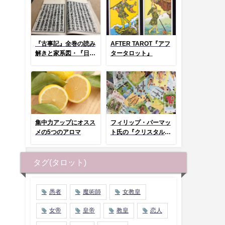
『古事記』全巻の読み
AFTER TAROT『アフ
解きと家系図・『日本
タータロット』
神話タロット』とコラ
ム
集中力アップにオスス
フィリップ・パーマッ
メの5つのアロマ
ト氏の『クリスタルタ
ロット』まとめページ
タグ(タロット)
愚者
魔術師
女教皇
女帝
皇帝
教皇
恋人