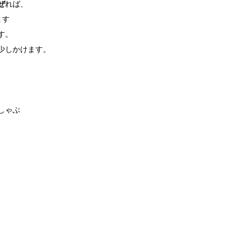
ぜ
れば、

す

。

少しかけます。

ゃぶ
