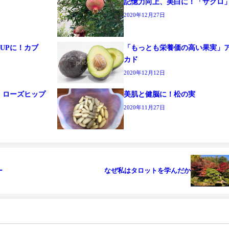
酒
記憶力向上、美白に！「ザクロ
2020年12月27日
UPに！カブ
「もっとも栄養価の高い果実」
カド
2020年12月12日
 ローズヒップ
美肌と健脳に！松の実
2020年11月27日
ー
なぜ私はタロットを学んだか