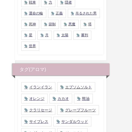
戦車
力
隠者
運命の輪
正義
吊るされた男
死神
節制
悪魔
塔
星
月
太陽
審判
世界
タグ(アロマ)
イランイラン
エプソムソルト
オレンジ
カカオ
熊油
クラリセージ
グレープフルーツ
サイプレス
サンダルウッド