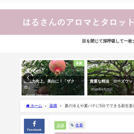
目を閉じて深呼吸して一枚タ
アロマ
薬膳
２つのア
記憶力向上、美白に！「ザク
貴重な精油 ローズウッ
ロ」
2020年9月25日
2020年12月27日
ホーム
薬膳
夏の冷えや夏バテに5分でできる新生姜
生姜
薬膳
Facebook