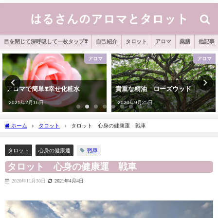
目を閉じて深呼吸して一枚タップ❣️
自己紹介
タロット
アロマ
薬膳
他記事
アロマ
アロマ
アロマで簡単❣️幸せ化粧水
貴重な精油 ローズウッド
2021年2月16日
2020年9月25日
ホーム
タロット
タロット 心身の健康運 戦車
戦車
タロット
心身の健康運
タロット 心身の健康運 戦車
2020年11月30日
2021年4月4日