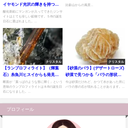
イヤモンド光沢の輝きを持つ希
比叡山からの風景...
少石
酸化亜鉛にマンガンが入ってできたジンサ
イトはとても珍しい鉱物です。５/8の誕生
日石に選ばれました。...
クリスタル
クリスタル
【ランプロフィライト】（輝葉
【砂漠のバラ】(デザートローズ)
石）糸魚川ヒスイからも発見さ
砂漠で見つかる「バラの形状」
れる鉱物
の石
断面が「葉っぱのような形に輝く」という
今は砂漠だけれど、かつて水があった所に
意味のランプロフィライトは８/8の誕生日
バラの形の石が現れることがあります。...
石になりました。...
プロフィール