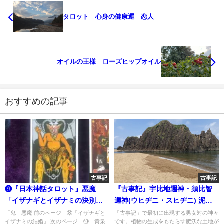
タロット 心身の健康運 恋人
オイルの王様 ローズヒップオイル
おすすめの記事
古事記
古事記
❾『日本神話タロット』悪魔
『古事記』宇比地邇神・須比智
「イザナギとイザナミの決別・
邇神(ウヒヂニ・スヒヂニ) 泥や
カグツチ」
砂の神
「鬼」悪魔 前のページ ⑧「イザナギと
「古事記」で最初に出現する男女対の神々
イザナミの結婚」 次のページ ⑩「黄泉
です。植物の生成をもたらす肥沃な土地が