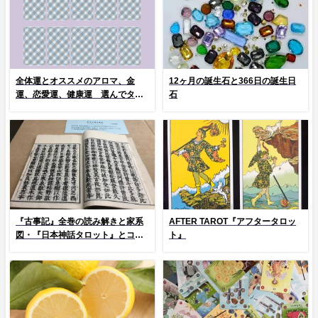
全体運とオススメのアロマ、金
12ヶ月の誕生石と366日の誕生日
運、恋愛運、健康運 選んでタッ
石
プ！
『古事記』全巻の読み解きと家系
AFTER TAROT『アフタータロッ
図・『日本神話タロット』とコラ
ト』
ム