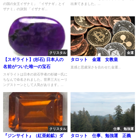
の国の女王イザナミ」 「イザナギ」とイ
出来てきました。...
ザナミ」の決別 「イザナギ...
クリスタル
金運
【スギライト】(杉石) 日本人の
タロット 金運 女教皇
名前がついた唯一の宝石
直感と思慮深さを合わせた金運...
スギライトは日本の岩石学者の杉健一氏に
ちなんで命名されました。世界三大ヒーリ
ングストーンとして人気があります。...
クリスタル
仕事、勉強運
『ジンサイト』（紅亜鉛鉱）ダ
タロット 仕事、勉強運 正義