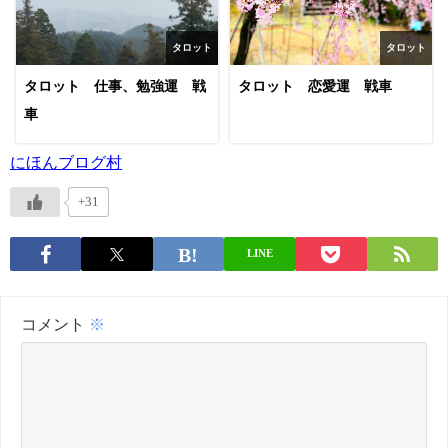
タロット
タロット
タロット 仕事、勉強運 戦
タロット 恋愛運 戦車
車
にほんブログ村
+31
LINE
コメント
※