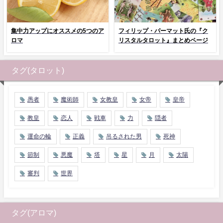
集中力アップにオススメの5つのア
フィリップ・パーマット氏の『ク
ロマ
リスタルタロット』まとめページ
タグ(タロット)
愚者
魔術師
女教皇
女帝
皇帝
教皇
恋人
戦車
力
隠者
運命の輪
正義
吊るされた男
死神
節制
悪魔
塔
星
月
太陽
審判
世界
タグ(アロマ)