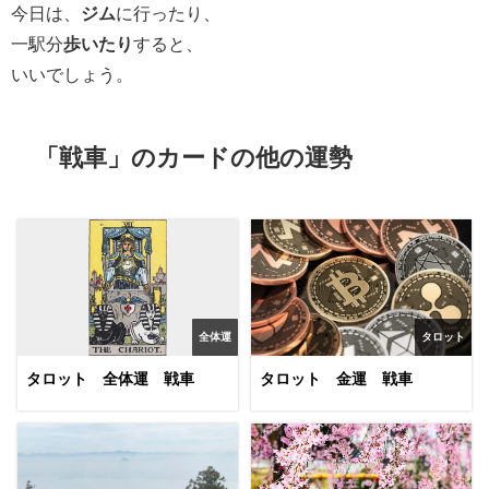
今日は、
ジム
に行ったり、
一駅分
歩いたり
すると、
いいでしょう。
「戦車」のカードの他の運勢
全体運
タロット
タロット 全体運 戦車
タロット 金運 戦車