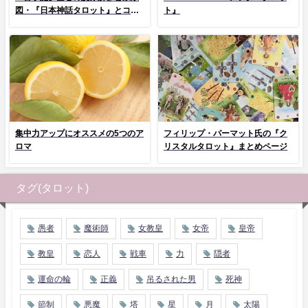
図・『日本神話タロット』とコラ
ト』
ム
集中力アップにオススメの5つのア
フィリップ・パーマット氏の『ク
ロマ
リスタルタロット』まとめページ
タグ(タロット)
愚者
魔術師
女教皇
女帝
皇帝
教皇
恋人
戦車
力
隠者
運命の輪
正義
吊るされた男
死神
節制
悪魔
塔
星
月
太陽