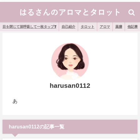
目を閉じて深呼吸して一枚タップ❣️
自己紹介
タロット
アロマ
薬膳
他記事
harusan0112
あ
harusan0112の記事一覧