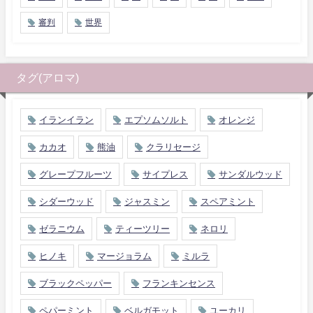
審判
世界
タグ(アロマ)
イランイラン
エプソムソルト
オレンジ
カカオ
熊油
クラリセージ
グレープフルーツ
サイプレス
サンダルウッド
シダーウッド
ジャスミン
スペアミント
ゼラニウム
ティーツリー
ネロリ
ヒノキ
マージョラム
ミルラ
ブラックペッパー
フランキンセンス
ペパーミント
ベルガモット
ユーカリ