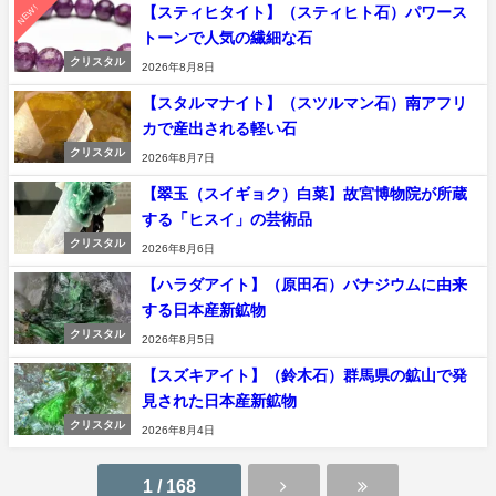
NEW!
【スティヒタイト】（スティヒト石）パワース
トーンで人気の繊細な石
クリスタル
2026年8月8日
【スタルマナイト】（スツルマン石）南アフリ
カで産出される軽い石
クリスタル
2026年8月7日
【翠玉（スイギョク）白菜】故宮博物院が所蔵
する「ヒスイ」の芸術品
クリスタル
2026年8月6日
【ハラダアイト】（原田石）バナジウムに由来
する日本産新鉱物
クリスタル
2026年8月5日
【スズキアイト】（鈴木石）群馬県の鉱山で発
見された日本産新鉱物
クリスタル
2026年8月4日
1 / 168