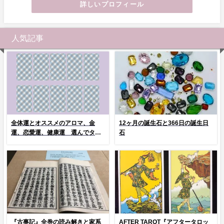
詳しいプロフィール
人気記事
全体運とオススメのアロマ、金
12ヶ月の誕生石と366日の誕生日
運、恋愛運、健康運 選んでタッ
石
プ！
『古事記』全巻の読み解きと家系
AFTER TAROT『アフタータロッ