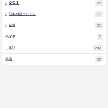
恋愛運
22
日本神話タロット
17
金運
22
他記事
7
古事記
202
薬膳
26
目を閉じて深呼吸して一枚タップ❣️
自己紹介
タロット
アロマ
薬膳
他記事
お問い合わせ