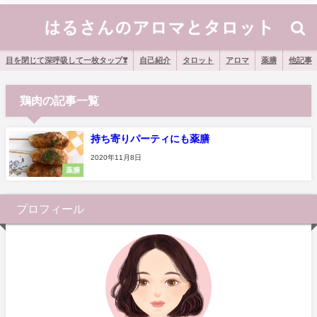
目を閉じて深呼吸して一枚タップ❣️
自己紹介
タロット
アロマ
薬膳
他記事
鶏肉の記事一覧
持ち寄りパーティにも薬膳
2020年11月8日
薬膳
プロフィール