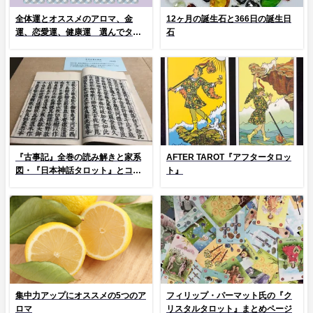
全体運とオススメのアロマ、金
12ヶ月の誕生石と366日の誕生日
運、恋愛運、健康運 選んでタッ
石
プ！
『古事記』全巻の読み解きと家系
AFTER TAROT『アフタータロッ
図・『日本神話タロット』とコラ
ト』
ム
集中力アップにオススメの5つのア
フィリップ・パーマット氏の『ク
ロマ
リスタルタロット』まとめページ