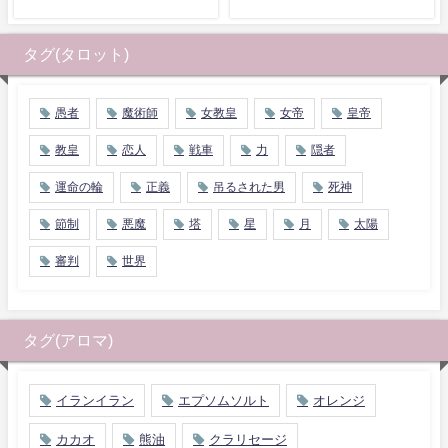
タグ(タロット)
愚者
魔術師
女教皇
女帝
皇帝
教皇
恋人
戦車
力
隠者
運命の輪
正義
吊るされた男
死神
節制
悪魔
塔
星
月
太陽
審判
世界
タグ(アロマ)
イランイラン
エプソムソルト
オレンジ
カカオ
熊油
クラリセージ